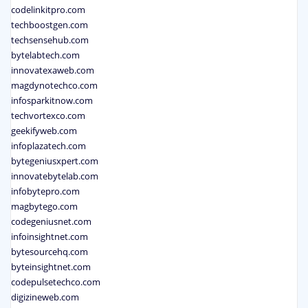
codelinkitpro.com
techboostgen.com
techsensehub.com
bytelabtech.com
innovatexaweb.com
magdynotechco.com
infosparkitnow.com
techvortexco.com
geekifyweb.com
infoplazatech.com
bytegeniusxpert.com
innovatebytelab.com
infobytepro.com
magbytego.com
codegeniusnet.com
infoinsightnet.com
bytesourcehq.com
byteinsightnet.com
codepulsetechco.com
digizineweb.com