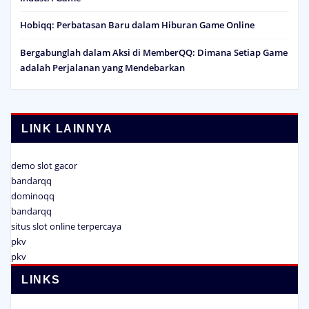
Hobiqq: Perbatasan Baru dalam Hiburan Game Online
Bergabunglah dalam Aksi di MemberQQ: Dimana Setiap Game
adalah Perjalanan yang Mendebarkan
LINK LAINNYA
demo slot gacor
bandarqq
dominoqq
bandarqq
situs slot online terpercaya
pkv
pkv
LINKS