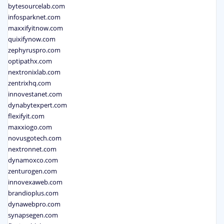
bytesourcelab.com
infosparknet.com
maxxifyitnow.com
quixifynow.com
zephyruspro.com
optipathx.com
nextronixlab.com
zentrixhq.com
innovestanet.com
dynabytexpert.com
flexifyit.com
maxxiogo.com
novusgotech.com
nextronnet.com
dynamoxco.com
zenturogen.com
innovexaweb.com
brandioplus.com
dynawebpro.com
synapsegen.com