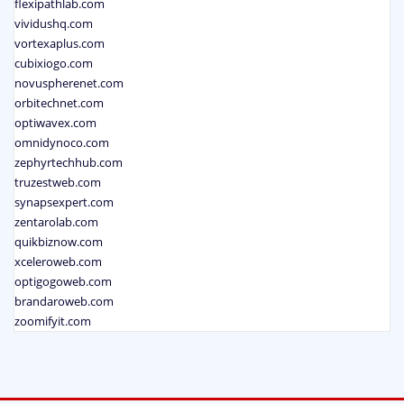
flexipathlab.com
vividushq.com
vortexaplus.com
cubixiogo.com
novuspherenet.com
orbitechnet.com
optiwavex.com
omnidynoco.com
zephyrtechhub.com
truzestweb.com
synapsexpert.com
zentarolab.com
quikbiznow.com
xceleroweb.com
optigogoweb.com
brandaroweb.com
zoomifyit.com