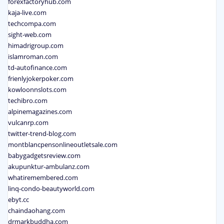
forexfactoryhub.com
kaja-live.com
techcompa.com
sight-web.com
himadrigroup.com
islamroman.com
td-autofinance.com
frienlyjokerpoker.com
kowloonnslots.com
techibro.com
alpinemagazines.com
vulcanrp.com
twitter-trend-blog.com
montblancpensonlineoutletsale.com
babygadgetsreview.com
akupunktur-ambulanz.com
whatiremembered.com
linq-condo-beautyworld.com
ebyt.cc
chaindaohang.com
drmarkbuddha.com