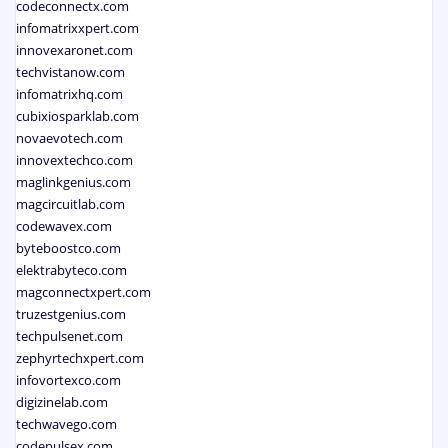
codeconnectx.com
infomatrixxpert.com
innovexaronet.com
techvistanow.com
infomatrixhq.com
cubixiosparklab.com
novaevotech.com
innovextechco.com
maglinkgenius.com
magcircuitlab.com
codewavex.com
byteboostco.com
elektrabyteco.com
magconnectxpert.com
truzestgenius.com
techpulsenet.com
zephyrtechxpert.com
infovortexco.com
digizinelab.com
techwavego.com
codepulsex.com