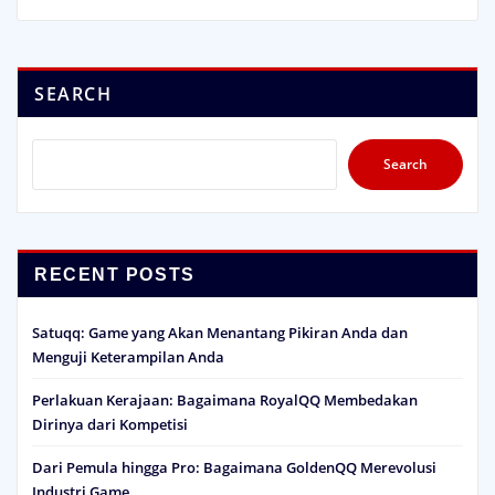
SEARCH
Search
RECENT POSTS
Satuqq: Game yang Akan Menantang Pikiran Anda dan
Menguji Keterampilan Anda
Perlakuan Kerajaan: Bagaimana RoyalQQ Membedakan
Dirinya dari Kompetisi
Dari Pemula hingga Pro: Bagaimana GoldenQQ Merevolusi
Industri Game