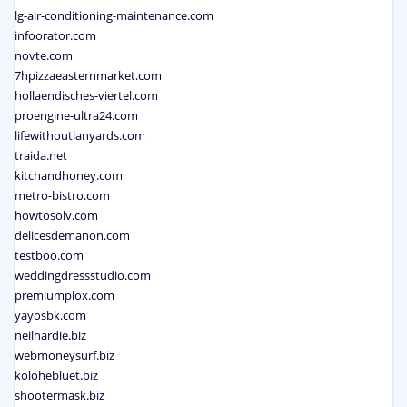
lg-air-conditioning-maintenance.com
infoorator.com
novte.com
7hpizzaeasternmarket.com
hollaendisches-viertel.com
proengine-ultra24.com
lifewithoutlanyards.com
traida.net
kitchandhoney.com
metro-bistro.com
howtosolv.com
delicesdemanon.com
testboo.com
weddingdressstudio.com
premiumplox.com
yayosbk.com
neilhardie.biz
webmoneysurf.biz
kolohebluet.biz
shootermask.biz