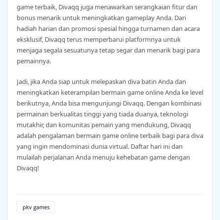
game terbaik, Divaqq juga menawarkan serangkaian fitur dan
bonus menarik untuk meningkatkan gameplay Anda. Dari
hadiah harian dan promosi spesial hingga turnamen dan acara
eksklusif, Divaqq terus memperbarui platformnya untuk
menjaga segala sesuatunya tetap segar dan menarik bagi para
pemainnya.
Jadi, jika Anda siap untuk melepaskan diva batin Anda dan
meningkatkan keterampilan bermain game online Anda ke level
berikutnya, Anda bisa mengunjungi Divaqq. Dengan kombinasi
permainan berkualitas tinggi yang tiada duanya, teknologi
mutakhir, dan komunitas pemain yang mendukung, Divaqq
adalah pengalaman bermain game online terbaik bagi para diva
yang ingin mendominasi dunia virtual. Daftar hari ini dan
mulailah perjalanan Anda menuju kehebatan game dengan
Divaqq!
pkv games