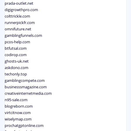
prada-outlet.net
digigrowthpro.com
colttrickle.com
runnerpickfr.com
omnifuture.net
gamblingfunnels.com
pcos-help.com
btfutsal.com
codirop.com
ghosts-uk.net
askdono.com
techonly.top
gamblingcompete.com
businesssmagazine.com
creativeinternetmedia.com
n95-sale.com
blogreborn.com
virtcitnow.com
wiselymap.com
prochatgptonline.com