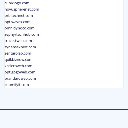
cubixiogo.com
novuspherenet.com
orbitechnet.com
optiwavex.com
omnidynoco.com
zephyrtechhub.com
truzestweb.com
synapsexpert.com
zentarolab.com
quikbiznow.com
xceleroweb.com
optigogoweb.com
brandaroweb.com
zoomifyit.com