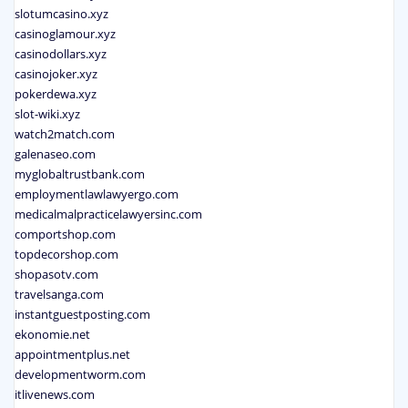
slotumcasino.xyz
casinoglamour.xyz
casinodollars.xyz
casinojoker.xyz
pokerdewa.xyz
slot-wiki.xyz
watch2match.com
galenaseo.com
myglobaltrustbank.com
employmentlawlawyergo.com
medicalmalpracticelawyersinc.com
comportshop.com
topdecorshop.com
shopasotv.com
travelsanga.com
instantguestposting.com
ekonomie.net
appointmentplus.net
developmentworm.com
itlivenews.com