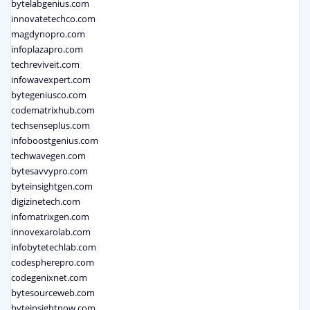
bytelabgenius.com
innovatetechco.com
magdynopro.com
infoplazapro.com
techreviveit.com
infowavexpert.com
bytegeniusco.com
codematrixhub.com
techsenseplus.com
infoboostgenius.com
techwavegen.com
bytesavvypro.com
byteinsightgen.com
digizinetech.com
infomatrixgen.com
innovexarolab.com
infobytetechlab.com
codespherepro.com
codegenixnet.com
bytesourceweb.com
byteinsightnow.com