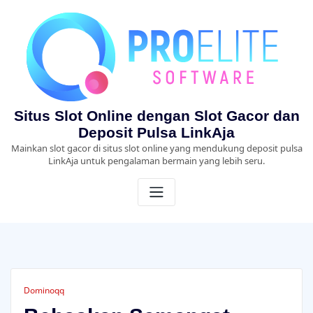
Skip
to
content
Situs Slot Online dengan Slot Gacor dan
Deposit Pulsa LinkAja
Mainkan slot gacor di situs slot online yang mendukung deposit pulsa
LinkAja untuk pengalaman bermain yang lebih seru.
Dominoqq