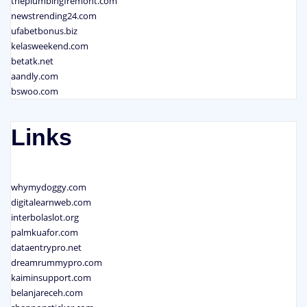
theplumbingfremont.com
newstrending24.com
ufabetbonus.biz
kelasweekend.com
betatk.net
aandly.com
bswoo.com
Links
whymydoggy.com
digitalearnweb.com
interbolaslot.org
palmkuafor.com
dataentrypro.net
dreamrummypro.com
kaiminsupport.com
belanjareceh.com