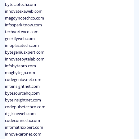
bytelabtech.com
innovatexaweb.com
magdynotechco.com
infosparkitnow.com
techvortexco.com
geekifyweb.com
infoplazatech.com
bytegeniusxpert.com
innovatebytelab.com
infobytepro.com
magbytego.com
codegeniusnet.com
infoinsightnet.com
bytesourcehq.com
byteinsightnet.com
codepulsetechco.com
digizineweb.com
codeconnectx.com
infomatrixxpert.com
innovexaronet.com