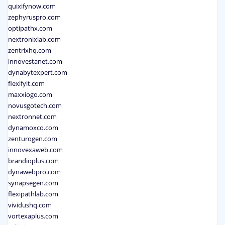
quixifynow.com
zephyruspro.com
optipathx.com
nextronixlab.com
zentrixhq.com
innovestanet.com
dynabytexpert.com
flexifyit.com
maxxiogo.com
novusgotech.com
nextronnet.com
dynamoxco.com
zenturogen.com
innovexaweb.com
brandioplus.com
dynawebpro.com
synapsegen.com
flexipathlab.com
vividushq.com
vortexaplus.com