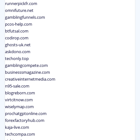
runnerpickfr.com
omnifuture.net
gamblingfunnels.com
pcos-help.com
btfutsal.com
codirop.com
ghosts-uk.net
askdono.com
techonly.top
gamblingcompete.com
businesssmagazine.com
creativeinternetmedia.com
n95-sale.com
blogreborn.com
virtcitnow.com
wiselymap.com
prochatgptonline.com
forexfactoryhub.com
kaja-live.com
techcompa.com