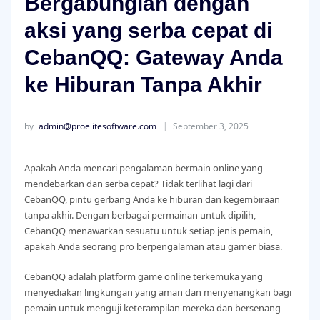
Bergabunglah dengan
aksi yang serba cepat di
CebanQQ: Gateway Anda
ke Hiburan Tanpa Akhir
by
admin@proelitesoftware.com
September 3, 2025
Apakah Anda mencari pengalaman bermain online yang
mendebarkan dan serba cepat? Tidak terlihat lagi dari
CebanQQ, pintu gerbang Anda ke hiburan dan kegembiraan
tanpa akhir. Dengan berbagai permainan untuk dipilih,
CebanQQ menawarkan sesuatu untuk setiap jenis pemain,
apakah Anda seorang pro berpengalaman atau gamer biasa.
CebanQQ adalah platform game online terkemuka yang
menyediakan lingkungan yang aman dan menyenangkan bagi
pemain untuk menguji keterampilan mereka dan bersenang -