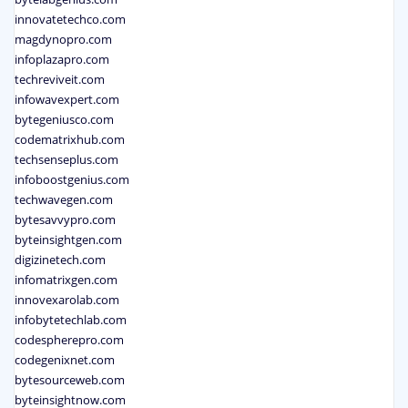
innovatetechco.com
magdynopro.com
infoplazapro.com
techreviveit.com
infowavexpert.com
bytegeniusco.com
codematrixhub.com
techsenseplus.com
infoboostgenius.com
techwavegen.com
bytesavvypro.com
byteinsightgen.com
digizinetech.com
infomatrixgen.com
innovexarolab.com
infobytetechlab.com
codespherepro.com
codegenixnet.com
bytesourceweb.com
byteinsightnow.com