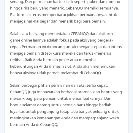
senang. Dari permainan kartu klasik seperti poker dan domino
hingga rilis baru yang menarik, CebanQQ memiliki semuanya.
Platform ini terus memperbarui pilihan permainannya untuk
menjaga hal -hal segar dan menarik bagi para pemain.
Salah satu hal yang membedakan CEBANQQ dari platform
game online lainnya adalah fokus pada aksi yang bergerak
cepat. Permainan ini dirancang untuk menjadi cepat dan intens,
menjaga pemain di tepi kursi mereka dan terus -menerus
terlibat. Baik Anda bermain poker atau mencoba
keberuntungan Anda di mesin slot, Anda akan menemukan
bahwa aksinya tidak pernah melambat di CebanQQ.
Selain berbagai pilihan permainan dan aksi serba cepat,
CebanQQ juga menawarkan berbagai promosi dan bonus yang
menarik bagi para pemain untuk memanfaatkannya. Dari
bonus selamat datang untuk pemain baru hingga hadiah
loyalitas untuk pengunjung tetap, ada banyak peluang untuk
meningkatkan kemenangan Anda dan memperpanjang waktu
bermain Anda di CebanQQ.