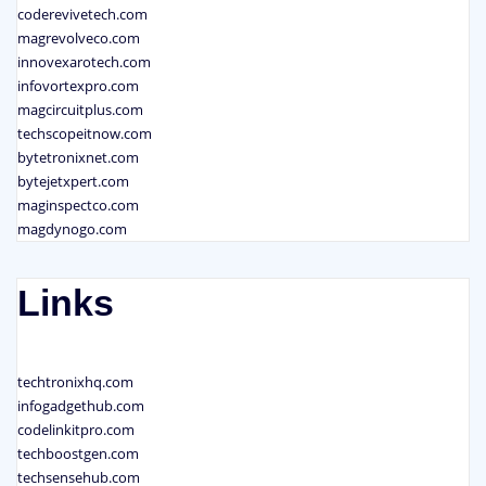
coderevivetech.com
magrevolveco.com
innovexarotech.com
infovortexpro.com
magcircuitplus.com
techscopeitnow.com
bytetronixnet.com
bytejetxpert.com
maginspectco.com
magdynogo.com
Links
techtronixhq.com
infogadgethub.com
codelinkitpro.com
techboostgen.com
techsensehub.com