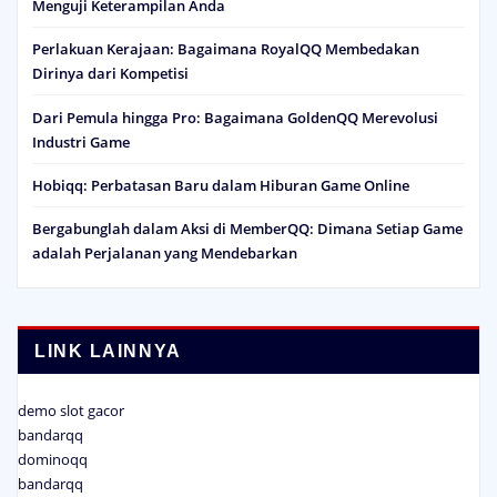
Menguji Keterampilan Anda
Perlakuan Kerajaan: Bagaimana RoyalQQ Membedakan
Dirinya dari Kompetisi
Dari Pemula hingga Pro: Bagaimana GoldenQQ Merevolusi
Industri Game
Hobiqq: Perbatasan Baru dalam Hiburan Game Online
Bergabunglah dalam Aksi di MemberQQ: Dimana Setiap Game
adalah Perjalanan yang Mendebarkan
LINK LAINNYA
demo slot gacor
bandarqq
dominoqq
bandarqq