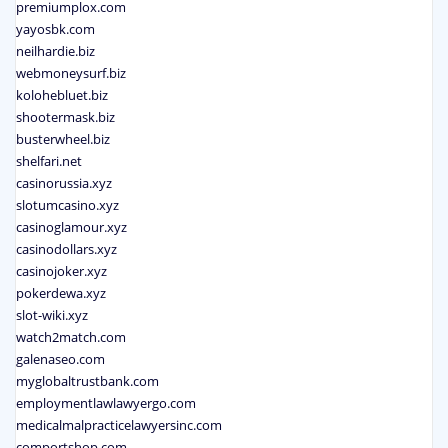
premiumplox.com
yayosbk.com
neilhardie.biz
webmoneysurf.biz
kolohebluet.biz
shootermask.biz
busterwheel.biz
shelfari.net
casinorussia.xyz
slotumcasino.xyz
casinoglamour.xyz
casinodollars.xyz
casinojoker.xyz
pokerdewa.xyz
slot-wiki.xyz
watch2match.com
galenaseo.com
myglobaltrustbank.com
employmentlawlawyergo.com
medicalmalpracticelawyersinc.com
comportshop.com