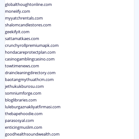
globalthoughtonline.com
moneiify.com
myyatchrentals.com
shalomcandlestores.com
geekifyit.com
sattamatkaes.com
crunchyrollpremiumapk.com
hondacareprotectplan.com
casinogamblingcasino.com
towtimenews.com
draincleaningdirectory.com
baotangmythuathcm.com
jethukukburosu.com
somniumforge.com
bloglibraries.com
luleburgaznakliyatfirmasi.com
thebapehoodie.com
parasosyal.com
enticingmuslim.com
goodhealthsoundwealth.com