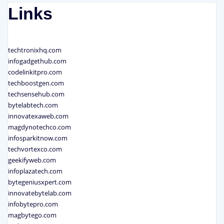
Links
techtronixhq.com
infogadgethub.com
codelinkitpro.com
techboostgen.com
techsensehub.com
bytelabtech.com
innovatexaweb.com
magdynotechco.com
infosparkitnow.com
techvortexco.com
geekifyweb.com
infoplazatech.com
bytegeniusxpert.com
innovatebytelab.com
infobytepro.com
magbytego.com