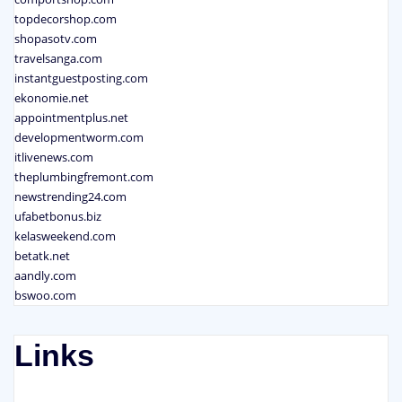
topdecorshop.com
shopasotv.com
travelsanga.com
instantguestposting.com
ekonomie.net
appointmentplus.net
developmentworm.com
itlivenews.com
theplumbingfremont.com
newstrending24.com
ufabetbonus.biz
kelasweekend.com
betatk.net
aandly.com
bswoo.com
Links