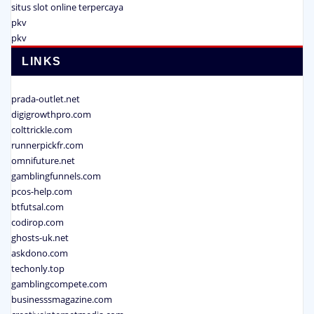
situs slot online terpercaya
pkv
pkv
LINKS
prada-outlet.net
digigrowthpro.com
colttrickle.com
runnerpickfr.com
omnifuture.net
gamblingfunnels.com
pcos-help.com
btfutsal.com
codirop.com
ghosts-uk.net
askdono.com
techonly.top
gamblingcompete.com
businesssmagazine.com