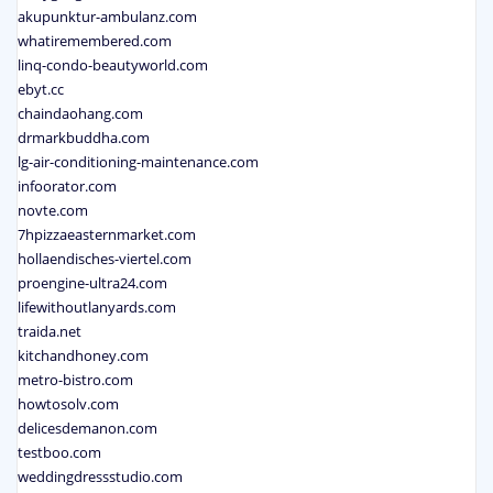
akupunktur-ambulanz.com
whatiremembered.com
linq-condo-beautyworld.com
ebyt.cc
chaindaohang.com
drmarkbuddha.com
lg-air-conditioning-maintenance.com
infoorator.com
novte.com
7hpizzaeasternmarket.com
hollaendisches-viertel.com
proengine-ultra24.com
lifewithoutlanyards.com
traida.net
kitchandhoney.com
metro-bistro.com
howtosolv.com
delicesdemanon.com
testboo.com
weddingdressstudio.com