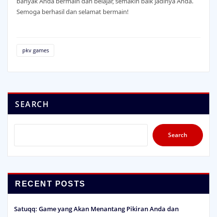
banyak Anda bermain dan belajar, semakin baik jadinya Anda.
Semoga berhasil dan selamat bermain!
pkv games
SEARCH
Search
RECENT POSTS
Satuqq: Game yang Akan Menantang Pikiran Anda dan