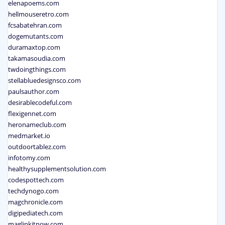
elenapoems.com
hellmouseretro.com
fcsabatehran.com
dogemutants.com
duramaxtop.com
takamasoudia.com
twdoingthings.com
stellabluedesignsco.com
paulsauthor.com
desirablecodeful.com
flexigennet.com
heronameclub.com
medmarket.io
outdoortablez.com
infotomy.com
healthysupplementsolution.com
codespottech.com
techdynogo.com
magchronicle.com
digipediatech.com
maglinkitnow.com