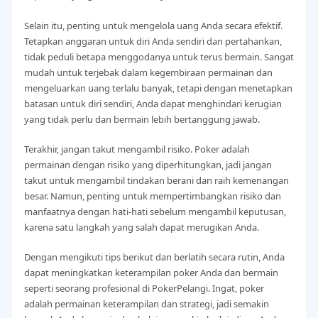
Selain itu, penting untuk mengelola uang Anda secara efektif.
Tetapkan anggaran untuk diri Anda sendiri dan pertahankan,
tidak peduli betapa menggodanya untuk terus bermain. Sangat
mudah untuk terjebak dalam kegembiraan permainan dan
mengeluarkan uang terlalu banyak, tetapi dengan menetapkan
batasan untuk diri sendiri, Anda dapat menghindari kerugian
yang tidak perlu dan bermain lebih bertanggung jawab.
Terakhir, jangan takut mengambil risiko. Poker adalah
permainan dengan risiko yang diperhitungkan, jadi jangan
takut untuk mengambil tindakan berani dan raih kemenangan
besar. Namun, penting untuk mempertimbangkan risiko dan
manfaatnya dengan hati-hati sebelum mengambil keputusan,
karena satu langkah yang salah dapat merugikan Anda.
Dengan mengikuti tips berikut dan berlatih secara rutin, Anda
dapat meningkatkan keterampilan poker Anda dan bermain
seperti seorang profesional di PokerPelangi. Ingat, poker
adalah permainan keterampilan dan strategi, jadi semakin