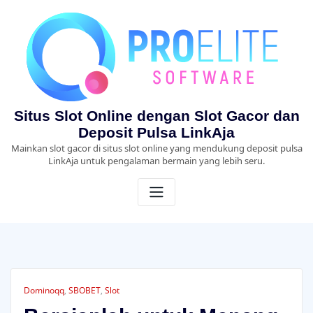
Skip
to
content
Situs Slot Online dengan Slot Gacor dan
Deposit Pulsa LinkAja
Mainkan slot gacor di situs slot online yang mendukung deposit pulsa
LinkAja untuk pengalaman bermain yang lebih seru.
Dominoqq
,
SBOBET
,
Slot