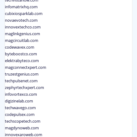
infomatrixhq.com
cubixiosparklab.com
novaevotech.com
innovextechco.com
maglinkgenius.com
magcircuitlab.com
codewavex.com
byteboostco.com
elektrabyteco.com
magconnectxpert.com
truzestgenius.com
techpulsenet.com
zephyrtechxpert.com
infovortexco.com
digizinelab.com
techwavego.com
codepulsex.com
techscopetech.com
magdynoweb.com
innovexaroweb.com