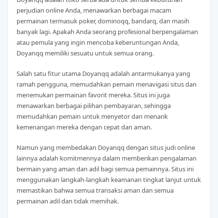
perjudian online Anda, menawarkan berbagai macam
permainan termasuk poker, dominoqq, bandarq, dan masih
banyak lagi. Apakah Anda seorang profesional berpengalaman
atau pemula yang ingin mencoba keberuntungan Anda,
Doyanqq memiliki sesuatu untuk semua orang.
Salah satu fitur utama Doyanqq adalah antarmukanya yang
ramah pengguna, memudahkan pemain menavigasi situs dan
menemukan permainan favorit mereka. Situs ini juga
menawarkan berbagai pilihan pembayaran, sehingga
memudahkan pemain untuk menyetor dan menarik
kemenangan mereka dengan cepat dan aman.
Namun yang membedakan Doyanqq dengan situs judi online
lainnya adalah komitmennya dalam memberikan pengalaman
bermain yang aman dan adil bagi semua pemainnya. Situs ini
menggunakan langkah-langkah keamanan tingkat lanjut untuk
memastikan bahwa semua transaksi aman dan semua
permainan adil dan tidak memihak.