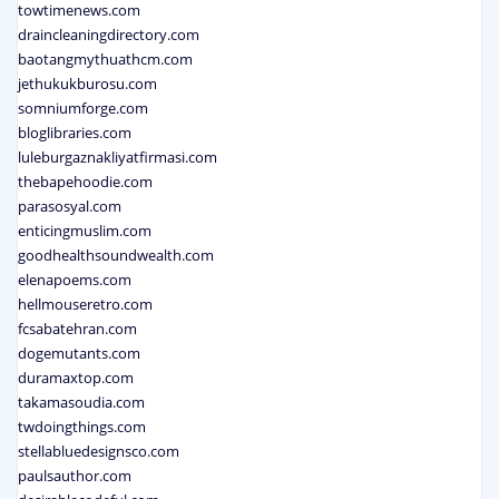
towtimenews.com
draincleaningdirectory.com
baotangmythuathcm.com
jethukukburosu.com
somniumforge.com
bloglibraries.com
luleburgaznakliyatfirmasi.com
thebapehoodie.com
parasosyal.com
enticingmuslim.com
goodhealthsoundwealth.com
elenapoems.com
hellmouseretro.com
fcsabatehran.com
dogemutants.com
duramaxtop.com
takamasoudia.com
twdoingthings.com
stellabluedesignsco.com
paulsauthor.com