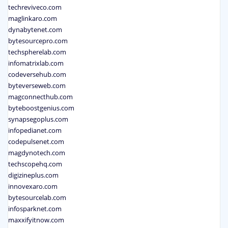
techreviveco.com
maglinkaro.com
dynabytenet.com
bytesourcepro.com
techspherelab.com
infomatrixlab.com
codeversehub.com
byteverseweb.com
magconnecthub.com
byteboostgenius.com
synapsegoplus.com
infopedianet.com
codepulsenet.com
magdynotech.com
techscopehq.com
digizineplus.com
innovexaro.com
bytesourcelab.com
infosparknet.com
maxxifyitnow.com