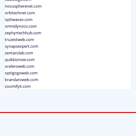
novuspherenet.com
orbitechnet.com
optiwavex.com
omnidynoco.com
zephyrtechhub.com
truzestweb.com
synapsexpert.com
zentarolab.com
quikbiznow.com
xceleroweb.com
optigogoweb.com
brandaroweb.com
zoomifyit.com