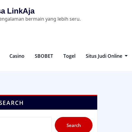
sa LinkAja
pengalaman bermain yang lebih seru.
Casino
SBOBET
Togel
Situs Judi Online
SEARCH
Search