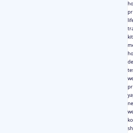
ho
pr
li
tr
ki
me
ho
de
te
we
p
ya
ne
we
ko
sh