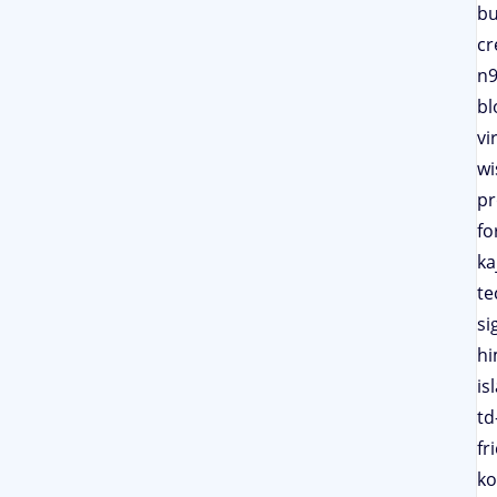
bu
cr
n9
bl
vi
wi
pr
fo
ka
t
si
hi
i
td
fr
ko