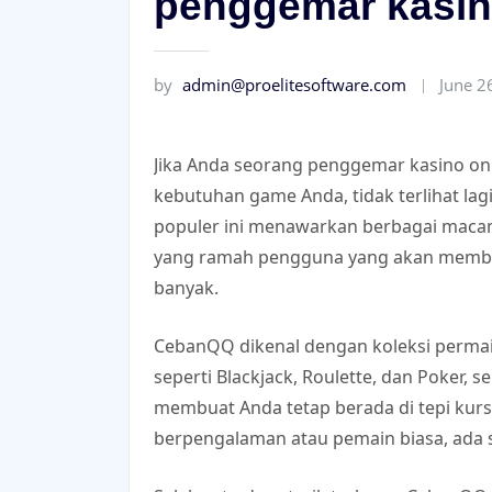
penggemar kasin
by
admin@proelitesoftware.com
June 2
Jika Anda seorang penggemar kasino on
kebutuhan game Anda, tidak terlihat lag
populer ini menawarkan berbagai maca
yang ramah pengguna yang akan membu
banyak.
CebanQQ dikenal dengan koleksi permain
seperti Blackjack, Roulette, dan Poker, 
membuat Anda tetap berada di tepi kurs
berpengalaman atau pemain biasa, ada