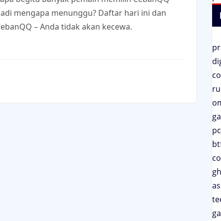
 Jadi mengapa menunggu? Daftar hari ini dan
 CebanQQ – Anda tidak akan kecewa.
pr
di
co
ru
om
ga
pc
bt
co
gh
a
te
g