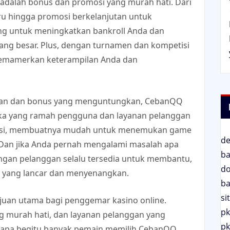
 adalah bonus dan promosi yang murah hati. Dari
u hingga promosi berkelanjutan untuk
ang untuk meningkatkan bankroll Anda dan
ng besar. Plus, dengan turnamen dan kompetisi
 memamerkan keterampilan Anda dan
kan dan bonus yang menguntungkan, CebanQQ
ka yang ramah pengguna dan layanan pelanggan
igasi, membuatnya mudah untuk menemukan game
de
 Dan jika Anda pernah mengalami masalah apa
b
ungan pelanggan selalu tersedia untuk membantu,
d
yang lancar dan menyenangkan.
b
si
juan utama bagi penggemar kasino online.
pk
 murah hati, dan layanan pelanggan yang
pk
gapa begitu banyak pemain memilih CebanQQ