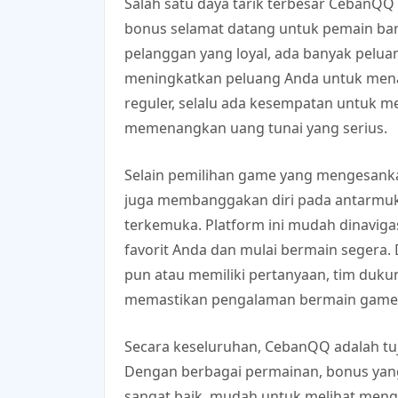
Salah satu daya tarik terbesar CebanQQ
bonus selamat datang untuk pemain bar
pelanggan yang loyal, ada banyak pelu
meningkatkan peluang Anda untuk mena
reguler, selalu ada kesempatan untuk
memenangkan uang tunai yang serius.
Selain pemilihan game yang mengesan
juga membanggakan diri pada antarmu
terkemuka. Platform ini mudah dinav
favorit Anda dan mulai bermain segera.
pun atau memiliki pertanyaan, tim duk
memastikan pengalaman bermain game 
Secara keseluruhan, CebanQQ adalah tu
Dengan berbagai permainan, bonus yang
sangat baik, mudah untuk melihat men