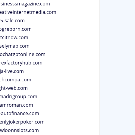
sinesssmagazine.com
eativeinternetmedia.com
5-sale.com
ogreborn.com
rtcitnow.com
selymap.com
ochatgptonline.com
rexfactoryhub.com
ja-live.com
echcompa.com
ght-web.com
madrigroup.com
slamroman.com
-autofinance.com
ienlyjokerpoker.com
wloonnslots.com