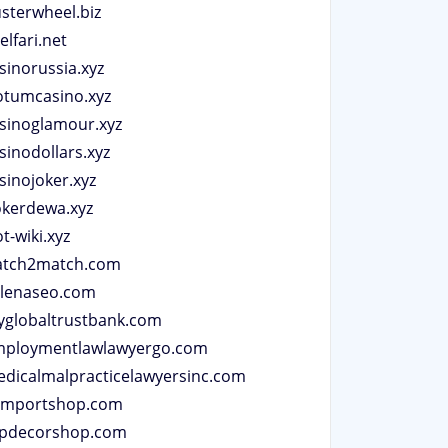
sterwheel.biz
elfari.net
sinorussia.xyz
otumcasino.xyz
sinoglamour.xyz
sinodollars.xyz
sinojoker.xyz
kerdewa.xyz
ot-wiki.xyz
atch2match.com
lenaseo.com
globaltrustbank.com
mploymentlawlawyergo.com
dicalmalpracticelawyersinc.com
omportshop.com
opdecorshop.com