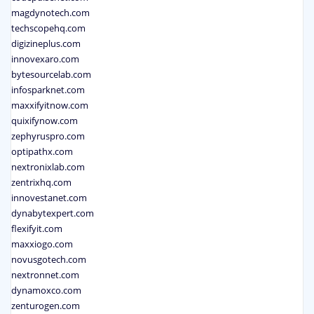
magdynotech.com
techscopehq.com
digizineplus.com
innovexaro.com
bytesourcelab.com
infosparknet.com
maxxifyitnow.com
quixifynow.com
zephyruspro.com
optipathx.com
nextronixlab.com
zentrixhq.com
innovestanet.com
dynabytexpert.com
flexifyit.com
maxxiogo.com
novusgotech.com
nextronnet.com
dynamoxco.com
zenturogen.com