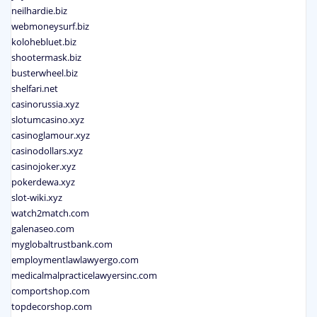
neilhardie.biz
webmoneysurf.biz
kolohebluet.biz
shootermask.biz
busterwheel.biz
shelfari.net
casinorussia.xyz
slotumcasino.xyz
casinoglamour.xyz
casinodollars.xyz
casinojoker.xyz
pokerdewa.xyz
slot-wiki.xyz
watch2match.com
galenaseo.com
myglobaltrustbank.com
employmentlawlawyergo.com
medicalmalpracticelawyersinc.com
comportshop.com
topdecorshop.com