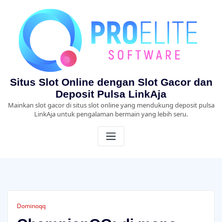
Skip
to
content
Situs Slot Online dengan Slot Gacor dan
Deposit Pulsa LinkAja
Mainkan slot gacor di situs slot online yang mendukung deposit pulsa
LinkAja untuk pengalaman bermain yang lebih seru.
Dominoqq