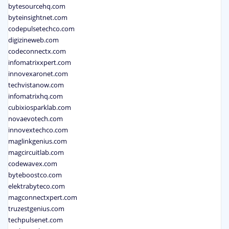
bytesourcehq.com
byteinsightnet.com
codepulsetechco.com
digizineweb.com
codeconnectx.com
infomatrixxpert.com
innovexaronet.com
techvistanow.com
infomatrixhq.com
cubixiosparklab.com
novaevotech.com
innovextechco.com
maglinkgenius.com
magcircuitlab.com
codewavex.com
byteboostco.com
elektrabyteco.com
magconnectxpert.com
truzestgenius.com
techpulsenet.com