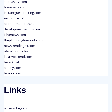
shopasotv.com
travelsanga.com
instantguestposting.com
ekonomie.net
appointmentplus.net
developmentworm.com
itlivenews.com
theplumbingfremont.com
newstrending24.com
ufabetbonus.biz
kelasweekend.com
betatk.net
aandly.com
bswoo.com
Links
whymydoggy.com