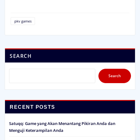
pkv games
SEARCH
Search
RECENT POSTS
Satuqq: Game yang Akan Menantang Pikiran Anda dan
Menguji Keterampilan Anda