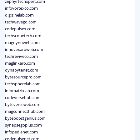
zephyrtechxpert.com
infovortexco.com
digizinelab.com
techwavego.com
codepulsex.com
techscopetech.com
magdynoweb.com
innovexaroweb.com
techreviveco.com
maglinkaro.com
dynabytenet.com
bytesourcepro.com
techspherelab.com
infomatrixlab.com
codeversehub.com
byteverseweb.com
magconnecthub.com
byteboostgenius.com
synapsegoplus.com
infopedianet.com
codepulsenet.com