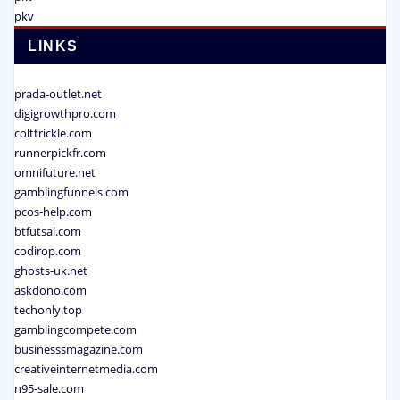
pkv
LINKS
prada-outlet.net
digigrowthpro.com
colttrickle.com
runnerpickfr.com
omnifuture.net
gamblingfunnels.com
pcos-help.com
btfutsal.com
codirop.com
ghosts-uk.net
askdono.com
techonly.top
gamblingcompete.com
businesssmagazine.com
creativeinternetmedia.com
n95-sale.com