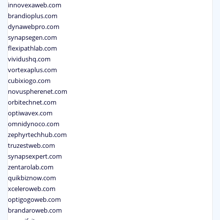
innovexaweb.com
brandioplus.com
dynawebpro.com
synapsegen.com
flexipathlab.com
vividushq.com
vortexaplus.com
cubixiogo.com
novuspherenet.com
orbitechnet.com
optiwavex.com
omnidynoco.com
zephyrtechhub.com
truzestweb.com
synapsexpert.com
zentarolab.com
quikbiznow.com
xceleroweb.com
optigogoweb.com
brandaroweb.com