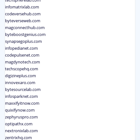
infomatrixlab.com
codeversehub.com
byteverseweb.com
magconnecthub.com
byteboostgenius.com
synapsegoplus.com
infopedianet.com
codepulsenet.com
magdynotech.com
techscopehq.com
digizineplus.com
innovexaro.com
bytesourcelab.com
infosparknet.com
maxxifyitnow.com
quixifynow.com
zephyruspro.com
optipathx.com
nextronixlab.com
zentrixhq.com