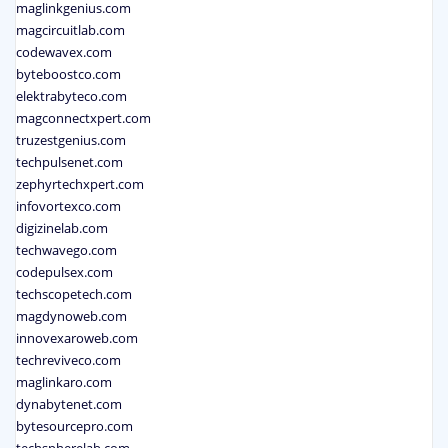
maglinkgenius.com
magcircuitlab.com
codewavex.com
byteboostco.com
elektrabyteco.com
magconnectxpert.com
truzestgenius.com
techpulsenet.com
zephyrtechxpert.com
infovortexco.com
digizinelab.com
techwavego.com
codepulsex.com
techscopetech.com
magdynoweb.com
innovexaroweb.com
techreviveco.com
maglinkaro.com
dynabytenet.com
bytesourcepro.com
techspherelab.com