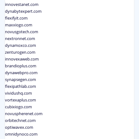
innovestanet.com
dynabytexpert.com
flexifyit.com
maxxiogo.com
novusgotech.com
nextronnet.com
dynamoxco.com
zenturogen.com
innovexaweb.com
brandioplus.com
dynawebpro.com
synapsegen.com
flexipathlab.com
vividushq.com
vortexaplus.com
cubixiogo.com
novuspherenet.com
orbitechnet.com
optiwavex.com
omnidynoco.com