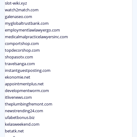
slot-wiki.xyz
watch2match.com
galenaseo.com
myglobaltrustbank.com
employmentlawlawyergo.com
medicalmalpracticelawyersinc.com
comportshop.com
topdecorshop.com
shopasotv.com
travelsanga.com
instantguestposting.com
ekonomie.net
appointmentplus.net
developmentworm.com
itlivenews.com
theplumbingfremont.com
newstrending24.com
ufabetbonus.biz
kelasweekend.com
betatk.net