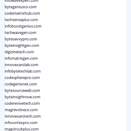
infowavexpert.com
bytegeniusco.com
codematrixhub.com
techsenseplus.com
infoboostgenius.com
techwavegen.com
bytesavvypro.com
byteinsightgen.com
digizinetech.com
infomatrixgen.com
innovexarolab.com
infobytetechlab.com
codespherepro.com
codegenixnet.com
bytesourceweb.com
byteinsightnow.com
coderevivetech.com
magrevolveco.com
innovexarotech.com
infovortexpro.com
magcircuitplus.com