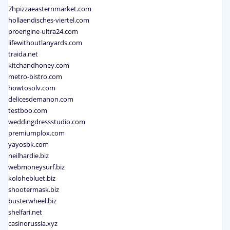
7hpizzaeasternmarket.com
hollaendisches-viertel.com
proengine-ultra24.com
lifewithoutlanyards.com
traida.net
kitchandhoney.com
metro-bistro.com
howtosolv.com
delicesdemanon.com
testboo.com
weddingdressstudio.com
premiumplox.com
yayosbk.com
neilhardie.biz
webmoneysurf.biz
kolohebluet.biz
shootermask.biz
busterwheel.biz
shelfari.net
casinorussia.xyz