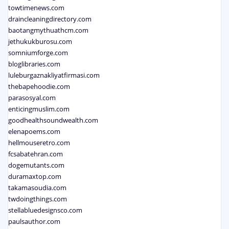
towtimenews.com
draincleaningdirectory.com
baotangmythuathcm.com
jethukukburosu.com
somniumforge.com
bloglibraries.com
luleburgaznakliyatfirmasi.com
thebapehoodie.com
parasosyal.com
enticingmuslim.com
goodhealthsoundwealth.com
elenapoems.com
hellmouseretro.com
fcsabatehran.com
dogemutants.com
duramaxtop.com
takamasoudia.com
twdoingthings.com
stellabluedesignsco.com
paulsauthor.com