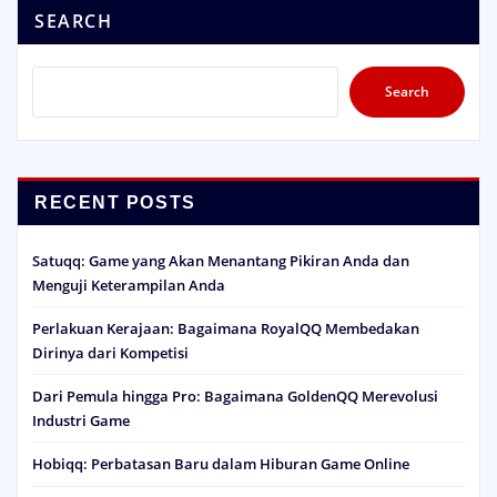
SEARCH
Search
RECENT POSTS
Satuqq: Game yang Akan Menantang Pikiran Anda dan
Menguji Keterampilan Anda
Perlakuan Kerajaan: Bagaimana RoyalQQ Membedakan
Dirinya dari Kompetisi
Dari Pemula hingga Pro: Bagaimana GoldenQQ Merevolusi
Industri Game
Hobiqq: Perbatasan Baru dalam Hiburan Game Online