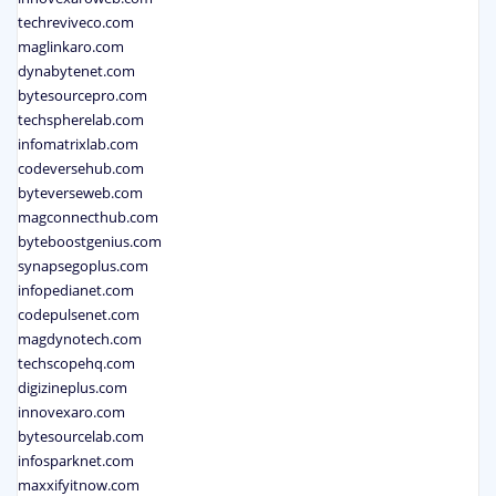
techreviveco.com
maglinkaro.com
dynabytenet.com
bytesourcepro.com
techspherelab.com
infomatrixlab.com
codeversehub.com
byteverseweb.com
magconnecthub.com
byteboostgenius.com
synapsegoplus.com
infopedianet.com
codepulsenet.com
magdynotech.com
techscopehq.com
digizineplus.com
innovexaro.com
bytesourcelab.com
infosparknet.com
maxxifyitnow.com