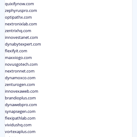
quixifynow.com
zephyruspro.com
optipathx.com
nextronixlab.com
zentrixhq.com
innovestanet.com
dynabytexpert.com
flexifyit.com
maxxiogo.com
novusgotech.com
nextronnet.com
dynamoxco.com
zenturogen.com
innovexaweb.com
brandioplus.com
dynawebpro.com
synapsegen.com
flexipathlab.com
vividushq.com
vortexaplus.com