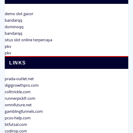
demo slot gacor
bandarqq
dominoqq
bandarqq
situs slot online terpercaya
pkv
pkv
LINKS
prada-outlet.net
digigrowthpro.com
colttrickle.com
runnerpickfr.com
omnifuture.net
gamblingfunnels.com
pcos-help.com
btfutsal.com
codirop.com