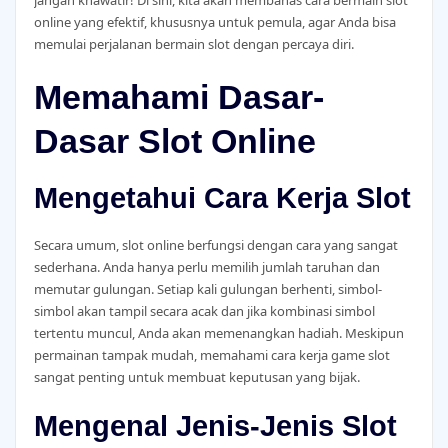
online yang efektif, khususnya untuk pemula, agar Anda bisa
memulai perjalanan bermain slot dengan percaya diri.
Memahami Dasar-
Dasar Slot Online
Mengetahui Cara Kerja Slot
Secara umum, slot online berfungsi dengan cara yang sangat
sederhana. Anda hanya perlu memilih jumlah taruhan dan
memutar gulungan. Setiap kali gulungan berhenti, simbol-
simbol akan tampil secara acak dan jika kombinasi simbol
tertentu muncul, Anda akan memenangkan hadiah. Meskipun
permainan tampak mudah, memahami cara kerja game slot
sangat penting untuk membuat keputusan yang bijak.
Mengenal Jenis-Jenis Slot