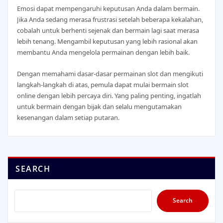
Emosi dapat mempengaruhi keputusan Anda dalam bermain.
Jika Anda sedang merasa frustrasi setelah beberapa kekalahan,
cobalah untuk berhenti sejenak dan bermain lagi saat merasa
lebih tenang. Mengambil keputusan yang lebih rasional akan
membantu Anda mengelola permainan dengan lebih baik.
Dengan memahami dasar-dasar permainan slot dan mengikuti
langkah-langkah di atas, pemula dapat mulai bermain slot
online dengan lebih percaya diri. Yang paling penting, ingatlah
untuk bermain dengan bijak dan selalu mengutamakan
kesenangan dalam setiap putaran.
SEARCH
Search