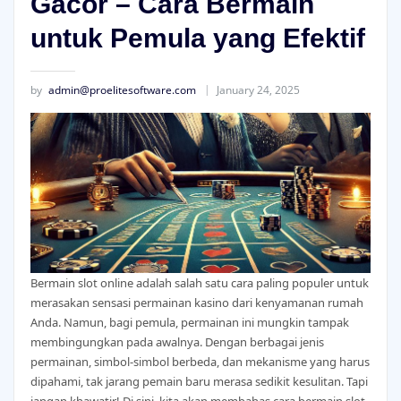
Gacor – Cara Bermain
untuk Pemula yang Efektif
by
admin@proelitesoftware.com
January 24, 2025
Bermain slot online adalah salah satu cara paling populer untuk
merasakan sensasi permainan kasino dari kenyamanan rumah
Anda. Namun, bagi pemula, permainan ini mungkin tampak
membingungkan pada awalnya. Dengan berbagai jenis
permainan, simbol-simbol berbeda, dan mekanisme yang harus
dipahami, tak jarang pemain baru merasa sedikit kesulitan. Tapi
jangan khawatir! Di sini, kita akan membahas cara bermain slot