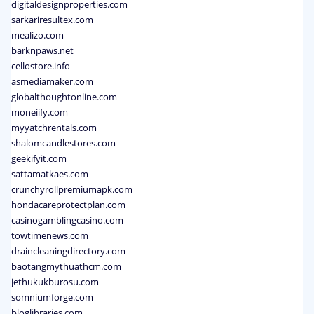
digitaldesignproperties.com
sarkariresultex.com
mealizo.com
barknpaws.net
cellostore.info
asmediamaker.com
globalthoughtonline.com
moneiify.com
myyatchrentals.com
shalomcandlestores.com
geekifyit.com
sattamatkaes.com
crunchyrollpremiumapk.com
hondacareprotectplan.com
casinogamblingcasino.com
towtimenews.com
draincleaningdirectory.com
baotangmythuathcm.com
jethukukburosu.com
somniumforge.com
bloglibraries.com