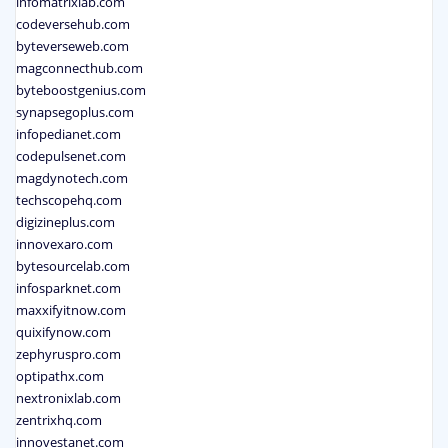
infomatrixlab.com
codeversehub.com
byteverseweb.com
magconnecthub.com
byteboostgenius.com
synapsegoplus.com
infopedianet.com
codepulsenet.com
magdynotech.com
techscopehq.com
digizineplus.com
innovexaro.com
bytesourcelab.com
infosparknet.com
maxxifyitnow.com
quixifynow.com
zephyruspro.com
optipathx.com
nextronixlab.com
zentrixhq.com
innovestanet.com