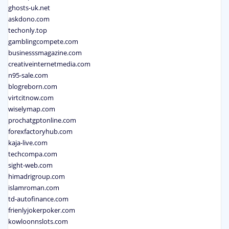
ghosts-uk.net
askdono.com
techonly.top
gamblingcompete.com
businesssmagazine.com
creativeinternetmedia.com
n95-sale.com
blogreborn.com
virtcitnow.com
wiselymap.com
prochatgptonline.com
forexfactoryhub.com
kaja-live.com
techcompa.com
sight-web.com
himadrigroup.com
islamroman.com
td-autofinance.com
frienlyjokerpoker.com
kowloonnslots.com