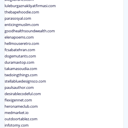
luleburgaznakliyatfirmasi.com
thebapehoodie.com
parasosyal.com
enticingmuslim.com
goodhealthsoundwealth.com
elenapoems.com
hellmouseretro.com
fcsabatehran.com
dogemutants.com
duramaxtop.com
takamasoudia.com
twdoingthings.com
stellabluedesignsco.com
paulsauthor.com
desirablecodeful.com
flexigennet.com
heronameclub.com
medmarket.io
outdoortablez.com
infotomy.com