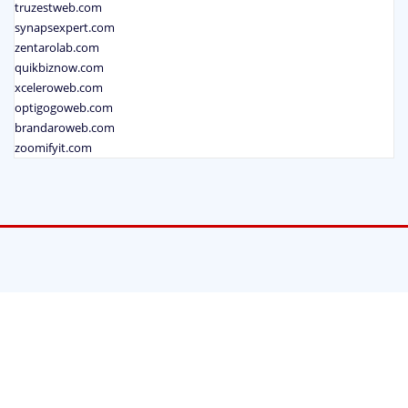
truzestweb.com
synapsexpert.com
zentarolab.com
quikbiznow.com
xceleroweb.com
optigogoweb.com
brandaroweb.com
zoomifyit.com
menuqq pkv
|
situs pkv games
|
situs pkv games
|
situs qq
|
slot
|
qq
|
situs slot
|
poker qq
|
judi bola terpercaya
|
x500 slot
|
bandarqq
pkv
|
pkv games
|
qq poker
|
murniqq pkv
|
hematqq pkv
|
pragmatic play
|
pragmatic play
|
pragmatic play
|
menuqq pkv
|
murniqq pkv
|
hematqq pkv
|
bandarqq pkv
|
pkv games
|
qq poker
|
situs pkv games
|
dominoqq
|
majestibet
|
miyaqq
|
gajibet
|