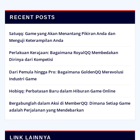
RECENT POSTS
Satuqq: Game yang Akan Menantang Pikiran Anda dan
Menguji Keterampilan Anda
Perlakuan Kerajaan: Bagaimana RoyalQQ Membedakan
Dirinya dari Kompetisi
Dari Pemula hingga Pro: Bagaimana GoldenQQ Merevolusi
Industri Game
Hobiqq: Perbatasan Baru dalam Hiburan Game Online
Bergabunglah dalam Aksi di MemberQQ: Dimana Setiap Game
adalah Perjalanan yang Mendebarkan
LINK LAINNYA