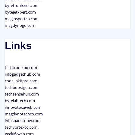
bytetronixnet.com
bytejetxpert.com
maginspectco.com
magdynogo.com
Links
techtronixhq.com
infogadgethub.com
codelinkitpro.com
techboostgen.com
techsensehub.com
bytelabtech.com
innovatexaweb.com
magdynotechco.com
infosparkitnow.com
techvortexco.com
geekifyweb.com