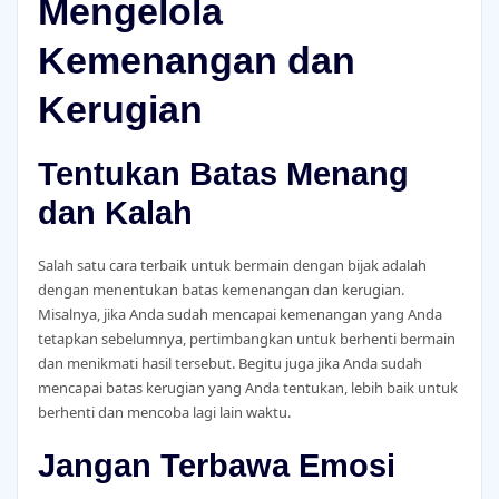
Mengelola
Kemenangan dan
Kerugian
Tentukan Batas Menang
dan Kalah
Salah satu cara terbaik untuk bermain dengan bijak adalah
dengan menentukan batas kemenangan dan kerugian.
Misalnya, jika Anda sudah mencapai kemenangan yang Anda
tetapkan sebelumnya, pertimbangkan untuk berhenti bermain
dan menikmati hasil tersebut. Begitu juga jika Anda sudah
mencapai batas kerugian yang Anda tentukan, lebih baik untuk
berhenti dan mencoba lagi lain waktu.
Jangan Terbawa Emosi