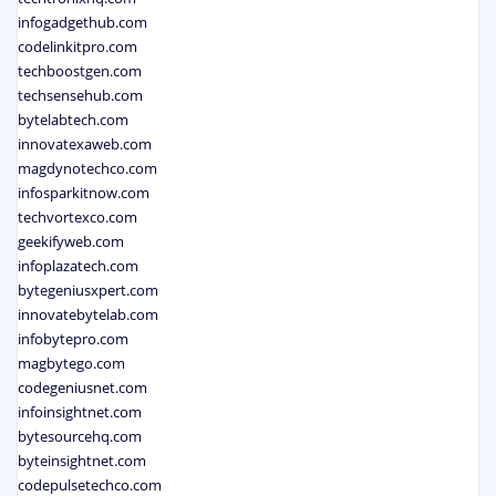
infogadgethub.com
codelinkitpro.com
techboostgen.com
techsensehub.com
bytelabtech.com
innovatexaweb.com
magdynotechco.com
infosparkitnow.com
techvortexco.com
geekifyweb.com
infoplazatech.com
bytegeniusxpert.com
innovatebytelab.com
infobytepro.com
magbytego.com
codegeniusnet.com
infoinsightnet.com
bytesourcehq.com
byteinsightnet.com
codepulsetechco.com