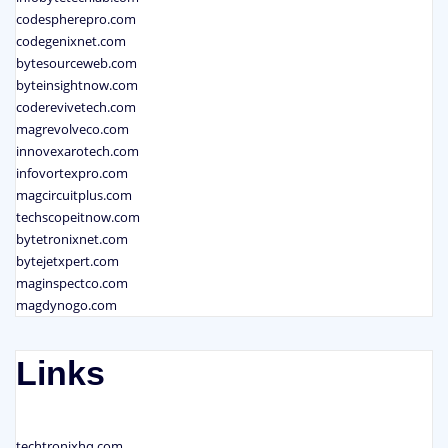
codespherepro.com
codegenixnet.com
bytesourceweb.com
byteinsightnow.com
coderevivetech.com
magrevolveco.com
innovexarotech.com
infovortexpro.com
magcircuitplus.com
techscopeitnow.com
bytetronixnet.com
bytejetxpert.com
maginspectco.com
magdynogo.com
Links
techtronixhq.com