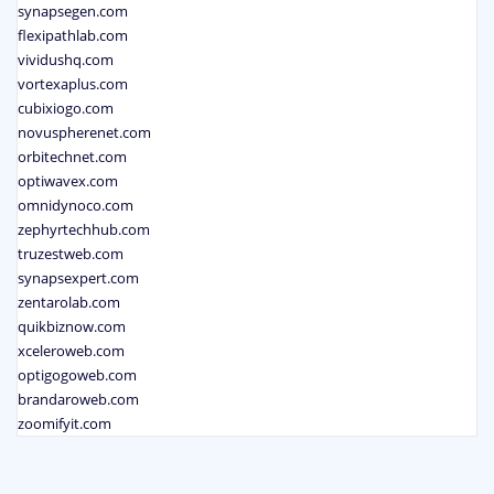
synapsegen.com
flexipathlab.com
vividushq.com
vortexaplus.com
cubixiogo.com
novuspherenet.com
orbitechnet.com
optiwavex.com
omnidynoco.com
zephyrtechhub.com
truzestweb.com
synapsexpert.com
zentarolab.com
quikbiznow.com
xceleroweb.com
optigogoweb.com
brandaroweb.com
zoomifyit.com