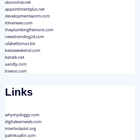
ekonomie.net
appointmentplus.net
developmentworm.com
itlivenews.com
theplumbingfremont.com
newstrending24.com
ufabetbonus.biz
kelasweekend.com
betatk.net
aandly.com
bswoo.com
Links
whymydoggy.com
digitalearnweb.com
interbolaslot.org
palmkuafor.com