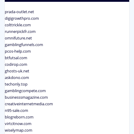
prada-outlet.net
digigrowthpro.com
colttrickle.com
runnerpickfr.com
omnifuture.net
gamblingfunnels.com
pcos-help.com
btfutsal.com
codirop.com
ghosts-uk.net
askdono.com
techonly.top
gamblingcompete.com
businesssmagazine.com
creativeinternetmedia.com
n95-sale.com
blogreborn.com
virtcitnow.com
wiselymap.com