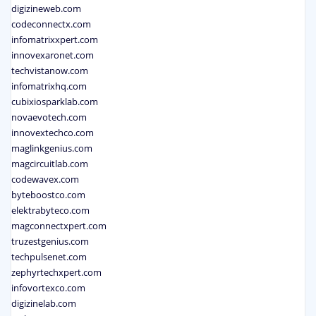
digizineweb.com
codeconnectx.com
infomatrixxpert.com
innovexaronet.com
techvistanow.com
infomatrixhq.com
cubixiosparklab.com
novaevotech.com
innovextechco.com
maglinkgenius.com
magcircuitlab.com
codewavex.com
byteboostco.com
elektrabyteco.com
magconnectxpert.com
truzestgenius.com
techpulsenet.com
zephyrtechxpert.com
infovortexco.com
digizinelab.com