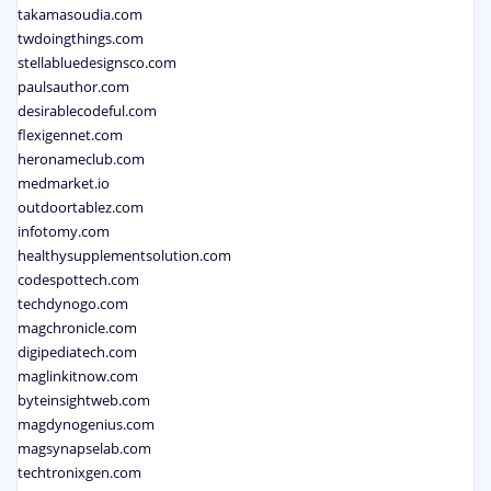
takamasoudia.com
twdoingthings.com
stellabluedesignsco.com
paulsauthor.com
desirablecodeful.com
flexigennet.com
heronameclub.com
medmarket.io
outdoortablez.com
infotomy.com
healthysupplementsolution.com
codespottech.com
techdynogo.com
magchronicle.com
digipediatech.com
maglinkitnow.com
byteinsightweb.com
magdynogenius.com
magsynapselab.com
techtronixgen.com