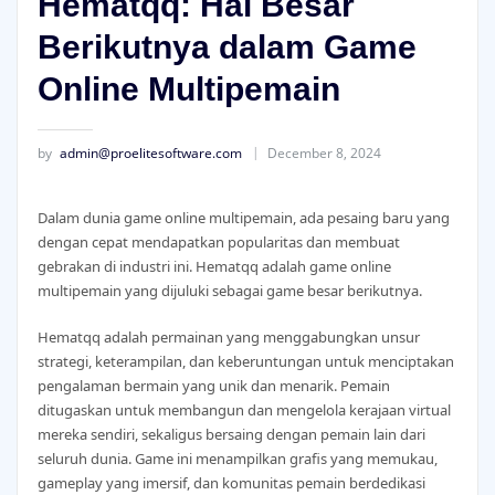
Hematqq: Hal Besar
Berikutnya dalam Game
Online Multipemain
by
admin@proelitesoftware.com
December 8, 2024
Dalam dunia game online multipemain, ada pesaing baru yang
dengan cepat mendapatkan popularitas dan membuat
gebrakan di industri ini. Hematqq adalah game online
multipemain yang dijuluki sebagai game besar berikutnya.
Hematqq adalah permainan yang menggabungkan unsur
strategi, keterampilan, dan keberuntungan untuk menciptakan
pengalaman bermain yang unik dan menarik. Pemain
ditugaskan untuk membangun dan mengelola kerajaan virtual
mereka sendiri, sekaligus bersaing dengan pemain lain dari
seluruh dunia. Game ini menampilkan grafis yang memukau,
gameplay yang imersif, dan komunitas pemain berdedikasi