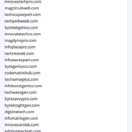
innovextechpro.com
magcircuitweb.com
techscopexpert.com
techpediaweb.com
bytelabgenius.com
innovatetechco.com
magdynopro.com
infoplazapro.com
techreviveit.com
infowavexpert.com
bytegeniusco.com
codematrixhub.com
techsenseplus.com
infoboostgenius.com
techwavegen.com
bytesavvypro.com
byteinsightgen.com
digizinetech.com
infomatrixgen.com
innovexarolab.com
infobytetechlab.com