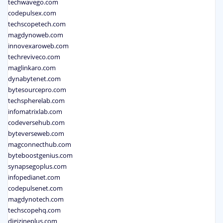
techwavego.com
codepulsex.com
techscopetech.com
magdynoweb.com
innovexaroweb.com
techreviveco.com
maglinkaro.com
dynabytenet.com
bytesourcepro.com
techspherelab.com
infomatrixlab.com
codeversehub.com
byteverseweb.com
magconnecthub.com
byteboostgenius.com
synapsegoplus.com
infopedianet.com
codepulsenet.com
magdynotech.com
techscopehq.com
digizineplus.com