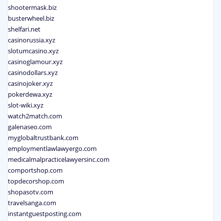
shootermask.biz
busterwheel.biz
shelfari.net
casinorussia.xyz
slotumcasino.xyz
casinoglamour.xyz
casinodollars.xyz
casinojoker.xyz
pokerdewa.xyz
slot-wiki.xyz
watch2match.com
galenaseo.com
myglobaltrustbank.com
employmentlawlawyergo.com
medicalmalpracticelawyersinc.com
comportshop.com
topdecorshop.com
shopasotv.com
travelsanga.com
instantguestposting.com