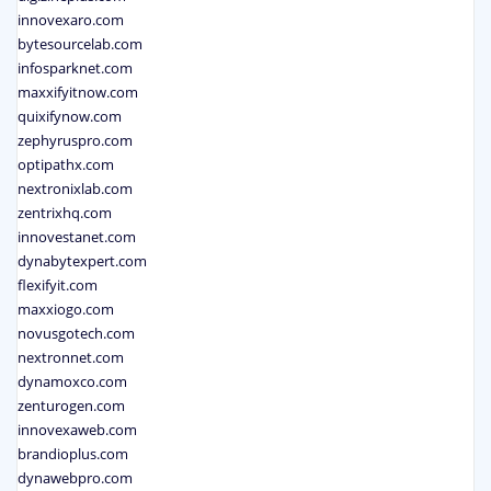
innovexaro.com
bytesourcelab.com
infosparknet.com
maxxifyitnow.com
quixifynow.com
zephyruspro.com
optipathx.com
nextronixlab.com
zentrixhq.com
innovestanet.com
dynabytexpert.com
flexifyit.com
maxxiogo.com
novusgotech.com
nextronnet.com
dynamoxco.com
zenturogen.com
innovexaweb.com
brandioplus.com
dynawebpro.com