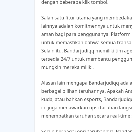
dengan beberapa klik tombol.
Salah satu fitur utama yang membedakan
lainnya adalah komitmennya untuk men
aman bagi para penggunanya. Platform 
untuk memastikan bahwa semua transaks
Selain itu, Bandarjudiqq memiliki tim 
tersedia 24/7 untuk membantu penggun
mungkin mereka miliki.
Alasan lain mengapa Bandarjudiqq adalah
berbagai pilihan taruhannya. Apakah An
kuda, atau bahkan esports, Bandarjudiq
ini juga menawarkan opsi taruhan lan
menempatkan taruhan secara real-time 
Selain berbagai opsi taruhannya, Banda