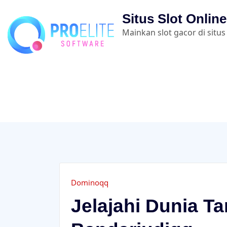
Skip
Situs Slot Onlin
to
Mainkan slot gacor di situ
content
Dominoqq
Jelajahi Dunia T