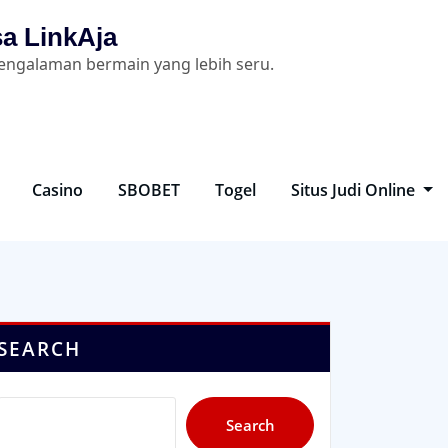
sa LinkAja
pengalaman bermain yang lebih seru.
Casino
SBOBET
Togel
Situs Judi Online
SEARCH
Search