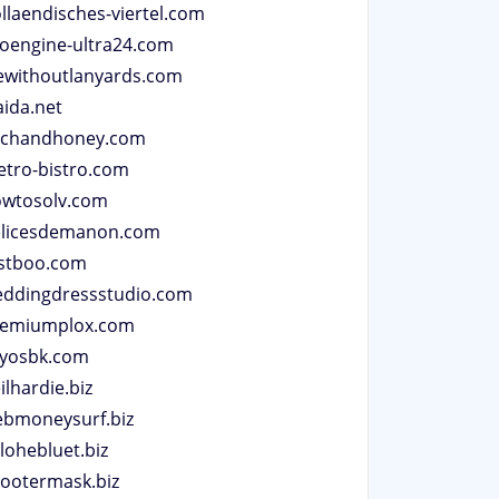
llaendisches-viertel.com
oengine-ultra24.com
fewithoutlanyards.com
aida.net
tchandhoney.com
tro-bistro.com
wtosolv.com
licesdemanon.com
stboo.com
ddingdressstudio.com
remiumplox.com
yosbk.com
ilhardie.biz
bmoneysurf.biz
lohebluet.biz
ootermask.biz