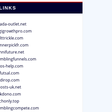
LINKS
ada-outlet.net
gigrowthpro.com
lttrickle.com
nnerpickfr.com
nifuture.net
mblingfunnels.com
os-help.com
futsal.com
dirop.com
osts-uk.net
skdono.com
chonly.top
amblingcompete.com