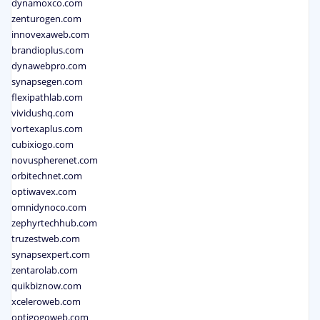
dynamoxco.com
zenturogen.com
innovexaweb.com
brandioplus.com
dynawebpro.com
synapsegen.com
flexipathlab.com
vividushq.com
vortexaplus.com
cubixiogo.com
novuspherenet.com
orbitechnet.com
optiwavex.com
omnidynoco.com
zephyrtechhub.com
truzestweb.com
synapsexpert.com
zentarolab.com
quikbiznow.com
xceleroweb.com
optigogoweb.com