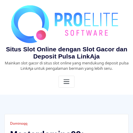
Skip
to
content
Situs Slot Online dengan Slot Gacor dan
Deposit Pulsa LinkAja
Mainkan slot gacor di situs slot online yang mendukung deposit pulsa
LinkAja untuk pengalaman bermain yang lebih seru.
Dominoqq