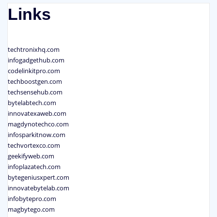
Links
techtronixhq.com
infogadgethub.com
codelinkitpro.com
techboostgen.com
techsensehub.com
bytelabtech.com
innovatexaweb.com
magdynotechco.com
infosparkitnow.com
techvortexco.com
geekifyweb.com
infoplazatech.com
bytegeniusxpert.com
innovatebytelab.com
infobytepro.com
magbytego.com