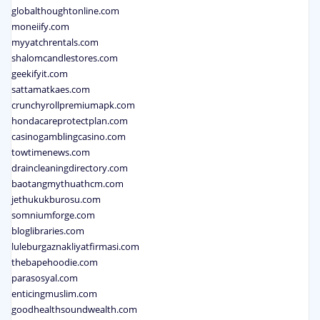
globalthoughtonline.com
moneiify.com
myyatchrentals.com
shalomcandlestores.com
geekifyit.com
sattamatkaes.com
crunchyrollpremiumapk.com
hondacareprotectplan.com
casinogamblingcasino.com
towtimenews.com
draincleaningdirectory.com
baotangmythuathcm.com
jethukukburosu.com
somniumforge.com
bloglibraries.com
luleburgaznakliyatfirmasi.com
thebapehoodie.com
parasosyal.com
enticingmuslim.com
goodhealthsoundwealth.com