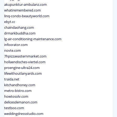
akupunktur-ambulanz.com
whatiremembered.com
linq-condo-beautyworld.com
ebyt.cc
chaindaohang.com
drmarkbuddha.com
lg-air-conditioning-maintenance.com
infoorator.com
novte.com
7hpizzaeasternmarket.com
hollaendisches-viertel.com
proengine-ultra24.com
lifewithoutlanyards.com
traida.net
kitchandhoney.com
metro-bistro.com
howtosolv.com
delicesdemanon.com
testboo.com
weddingdressstudio.com