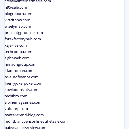
creativeinternetmedia.com
n95-sale.com
blogreborn.com
virtcitnow.com
wiselymap.com
prochatgptonline.com
forexfactoryhub.com
kaja-live.com
techcompa.com
sight-web.com
himadrigroup.com
islamroman.com
td-autofinance.com
frienlyjokerpoker.com
kowloonnslots.com
techibro.com
alpinemagazines.com
vulcanrp.com
twitter-trend-blog.com
montblancpensonlineoutletsale.com
babygadgetsreview.com