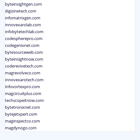
byteinsightgen.com
digizinetech.com
infomatrixgen.com
innovexarolab.com
infobytetechlab.com
codespherepro.com
codegenixnet.com
bytesourceweb.com
byteinsightnow.com
coderevivetech.com
magrevolveco.com
innovexarotech.com
infovortexpro.com
magcircuitplus.com
techscopeitnow.com
bytetronixnet.com
bytejetxpert.com
maginspectco.com
magdynogo.com