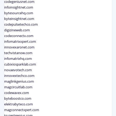
codegeniusnet.com
infoinsightnet.com
bytesourcehq.com
byteinsightnet.com
codepulsetechco.com
digizineweb.com
codeconnectx.com
infomatrixxpert.com
innovexaronet.com
techvistanow.com
infomatrixhq.com
cubixiosparklab.com
novaevotech.com
innovextechco.com
maglinkgenius.com
magcircuitlab.com
codewavex.com
byteboostco.com
elektrabyteco.com
magconnectxpert.com
truzestgenius.com