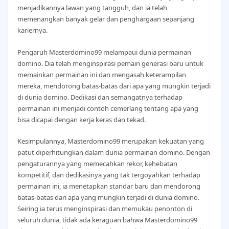
menjadikannya lawan yang tangguh, dan ia telah
memenangkan banyak gelar dan penghargaan sepanjang
kariernya.
Pengaruh Masterdomino99 melampaui dunia permainan
domino. Dia telah menginspirasi pemain generasi baru untuk
memainkan permainan ini dan mengasah keterampilan
mereka, mendorong batas-batas dari apa yang mungkin terjadi
di dunia domino. Dedikasi dan semangatnya terhadap
permainan ini menjadi contoh cemerlang tentang apa yang
bisa dicapai dengan kerja keras dan tekad.
Kesimpulannya, Masterdomino99 merupakan kekuatan yang
patut diperhitungkan dalam dunia permainan domino. Dengan
pengaturannya yang memecahkan rekor, kehebatan
kompetitif, dan dedikasinya yang tak tergoyahkan terhadap
permainan ini, ia menetapkan standar baru dan mendorong
batas-batas dari apa yang mungkin terjadi di dunia domino.
Seiring ia terus menginspirasi dan memukau penonton di
seluruh dunia, tidak ada keraguan bahwa Masterdomino99