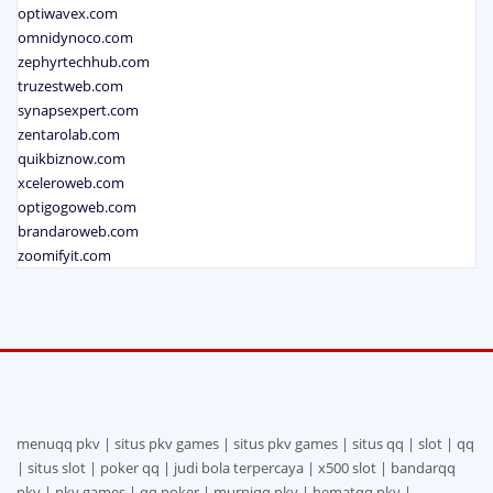
optiwavex.com
omnidynoco.com
zephyrtechhub.com
truzestweb.com
synapsexpert.com
zentarolab.com
quikbiznow.com
xceleroweb.com
optigogoweb.com
brandaroweb.com
zoomifyit.com
menuqq pkv
|
situs pkv games
|
situs pkv games
|
situs qq
|
slot
|
qq
|
situs slot
|
poker qq
|
judi bola terpercaya
|
x500 slot
|
bandarqq
pkv
|
pkv games
|
qq poker
|
murniqq pkv
|
hematqq pkv
|