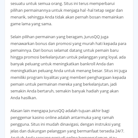
sesuatu untuk semua orang. Situs ini terus memperbarui
pilihan permainannya untuk menjaga hal -hal tetap segar dan
menarik, sehingga Anda tidak akan pernah bosan memainkan
game lama yang sama.
Selain pilihan permainan yang beragam, JurusQQ juga
menawarkan bonus dan promosi yang murah hati kepada para
pemainnya. Dari bonus selamat datang untuk pemain baru
hingga promosi berkelanjutan untuk pelanggan yang loyal, ada
banyak peluang untuk meningkatkan bankroll Anda dan
meningkatkan peluang Anda untuk menang besar. Situs ini juga
memiliki program loyalitas yang memberi penghargaan kepada
pemain untuk permainan mereka yang berkelanjutan, jadi
semakin Anda bertaruh, semakin banyak hadiah yang akan
Anda hasilkan.
Alasan lain mengapa JurusQQ adalah tujuan akhir bagi
penggemar kasino online adalah antarmuka yang ramah
pengguna. Situs ini mudah dinavigasi, dengan instruksi yang
jelas dan dukungan pelanggan yang bermanfaat tersedia 24/7.
Apakah Anda seorang penjudi online berpengalaman atau