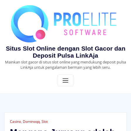
Skip
to
content
Situs Slot Online dengan Slot Gacor dan
Deposit Pulsa LinkAja
Mainkan slot gacor di situs slot online yang mendukung deposit pulsa
LinkAja untuk pengalaman bermain yang lebih seru.
Casino
,
Dominoqq
,
Slot