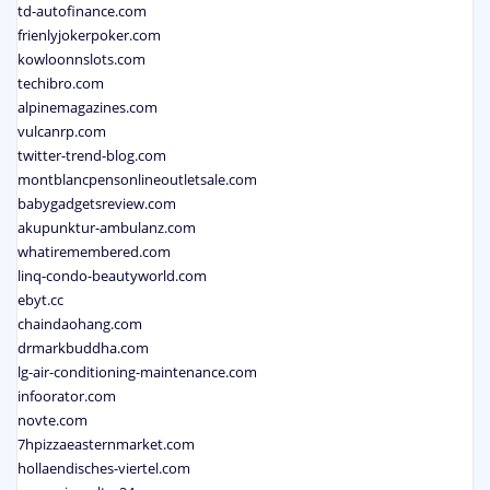
td-autofinance.com
frienlyjokerpoker.com
kowloonnslots.com
techibro.com
alpinemagazines.com
vulcanrp.com
twitter-trend-blog.com
montblancpensonlineoutletsale.com
babygadgetsreview.com
akupunktur-ambulanz.com
whatiremembered.com
linq-condo-beautyworld.com
ebyt.cc
chaindaohang.com
drmarkbuddha.com
lg-air-conditioning-maintenance.com
infoorator.com
novte.com
7hpizzaeasternmarket.com
hollaendisches-viertel.com