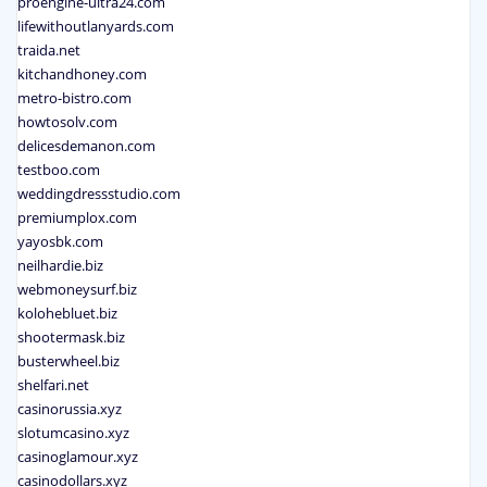
proengine-ultra24.com
lifewithoutlanyards.com
traida.net
kitchandhoney.com
metro-bistro.com
howtosolv.com
delicesdemanon.com
testboo.com
weddingdressstudio.com
premiumplox.com
yayosbk.com
neilhardie.biz
webmoneysurf.biz
kolohebluet.biz
shootermask.biz
busterwheel.biz
shelfari.net
casinorussia.xyz
slotumcasino.xyz
casinoglamour.xyz
casinodollars.xyz