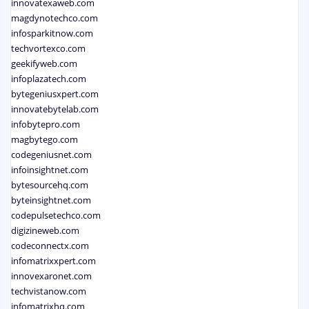
innovatexaweb.com
magdynotechco.com
infosparkitnow.com
techvortexco.com
geekifyweb.com
infoplazatech.com
bytegeniusxpert.com
innovatebytelab.com
infobytepro.com
magbytego.com
codegeniusnet.com
infoinsightnet.com
bytesourcehq.com
byteinsightnet.com
codepulsetechco.com
digizineweb.com
codeconnectx.com
infomatrixxpert.com
innovexaronet.com
techvistanow.com
infomatrixhq.com