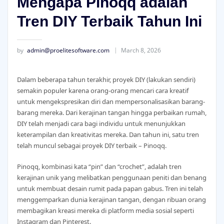
Mengapa Pinoqq adalah
Tren DIY Terbaik Tahun Ini
by
admin@proelitesoftware.com
March 8, 2026
Dalam beberapa tahun terakhir, proyek DIY (lakukan sendiri)
semakin populer karena orang-orang mencari cara kreatif
untuk mengekspresikan diri dan mempersonalisasikan barang-
barang mereka. Dari kerajinan tangan hingga perbaikan rumah,
DIY telah menjadi cara bagi individu untuk menunjukkan
keterampilan dan kreativitas mereka. Dan tahun ini, satu tren
telah muncul sebagai proyek DIY terbaik – Pinoqq.
Pinoqq, kombinasi kata “pin” dan “crochet”, adalah tren
kerajinan unik yang melibatkan penggunaan peniti dan benang
untuk membuat desain rumit pada papan gabus. Tren ini telah
menggemparkan dunia kerajinan tangan, dengan ribuan orang
membagikan kreasi mereka di platform media sosial seperti
Instagram dan Pinterest.