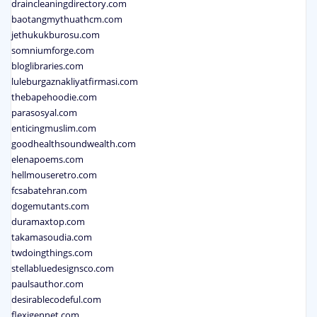
draincleaningdirectory.com
baotangmythuathcm.com
jethukukburosu.com
somniumforge.com
bloglibraries.com
luleburgaznakliyatfirmasi.com
thebapehoodie.com
parasosyal.com
enticingmuslim.com
goodhealthsoundwealth.com
elenapoems.com
hellmouseretro.com
fcsabatehran.com
dogemutants.com
duramaxtop.com
takamasoudia.com
twdoingthings.com
stellabluedesignsco.com
paulsauthor.com
desirablecodeful.com
flexigennet.com