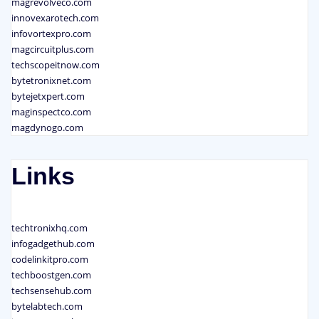
magrevolveco.com
innovexarotech.com
infovortexpro.com
magcircuitplus.com
techscopeitnow.com
bytetronixnet.com
bytejetxpert.com
maginspectco.com
magdynogo.com
Links
techtronixhq.com
infogadgethub.com
codelinkitpro.com
techboostgen.com
techsensehub.com
bytelabtech.com