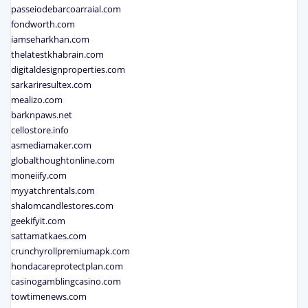
passeiodebarcoarraial.com
fondworth.com
iamseharkhan.com
thelatestkhabrain.com
digitaldesignproperties.com
sarkariresultex.com
mealizo.com
barknpaws.net
cellostore.info
asmediamaker.com
globalthoughtonline.com
moneiify.com
myyatchrentals.com
shalomcandlestores.com
geekifyit.com
sattamatkaes.com
crunchyrollpremiumapk.com
hondacareprotectplan.com
casinogamblingcasino.com
towtimenews.com