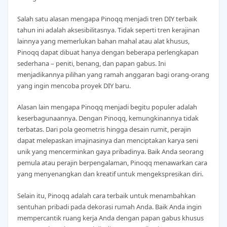
Salah satu alasan mengapa Pinoqq menjadi tren DIY terbaik
tahun ini adalah aksesibilitasnya. Tidak seperti tren kerajinan
lainnya yang memerlukan bahan mahal atau alat khusus,
Pinoqq dapat dibuat hanya dengan beberapa perlengkapan
sederhana – peniti, benang, dan papan gabus. Ini
menjadikannya pilihan yang ramah anggaran bagi orang-orang
yang ingin mencoba proyek DIY baru.
Alasan lain mengapa Pinoqq menjadi begitu populer adalah
keserbagunaannya. Dengan Pinoqq, kemungkinannya tidak
terbatas. Dari pola geometris hingga desain rumit, perajin
dapat melepaskan imajinasinya dan menciptakan karya seni
unik yang mencerminkan gaya pribadinya. Baik Anda seorang
pemula atau perajin berpengalaman, Pinoqq menawarkan cara
yang menyenangkan dan kreatif untuk mengekspresikan diri.
Selain itu, Pinoqq adalah cara terbaik untuk menambahkan
sentuhan pribadi pada dekorasi rumah Anda. Baik Anda ingin
mempercantik ruang kerja Anda dengan papan gabus khusus