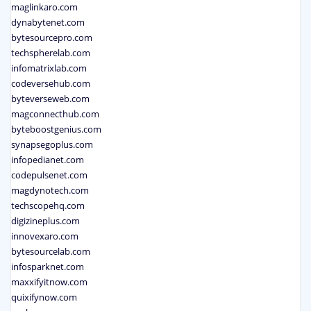
maglinkaro.com
dynabytenet.com
bytesourcepro.com
techspherelab.com
infomatrixlab.com
codeversehub.com
byteverseweb.com
magconnecthub.com
byteboostgenius.com
synapsegoplus.com
infopedianet.com
codepulsenet.com
magdynotech.com
techscopehq.com
digizineplus.com
innovexaro.com
bytesourcelab.com
infosparknet.com
maxxifyitnow.com
quixifynow.com