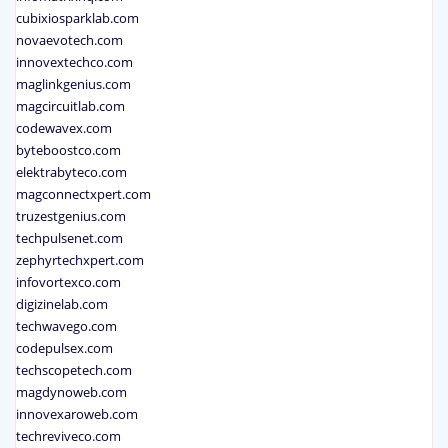
cubixiosparklab.com
novaevotech.com
innovextechco.com
maglinkgenius.com
magcircuitlab.com
codewavex.com
byteboostco.com
elektrabyteco.com
magconnectxpert.com
truzestgenius.com
techpulsenet.com
zephyrtechxpert.com
infovortexco.com
digizinelab.com
techwavego.com
codepulsex.com
techscopetech.com
magdynoweb.com
innovexaroweb.com
techreviveco.com