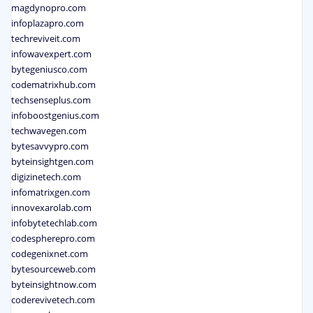
magdynopro.com
infoplazapro.com
techreviveit.com
infowavexpert.com
bytegeniusco.com
codematrixhub.com
techsenseplus.com
infoboostgenius.com
techwavegen.com
bytesavvypro.com
byteinsightgen.com
digizinetech.com
infomatrixgen.com
innovexarolab.com
infobytetechlab.com
codespherepro.com
codegenixnet.com
bytesourceweb.com
byteinsightnow.com
coderevivetech.com