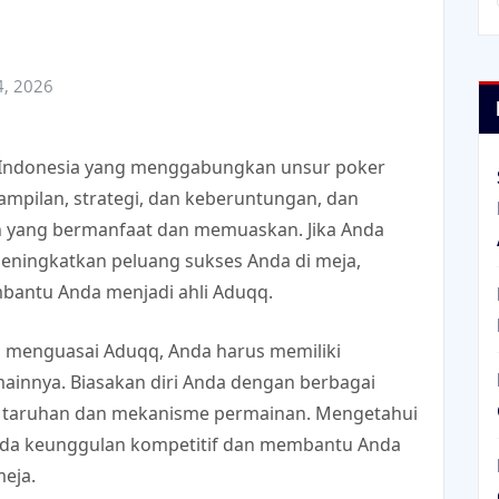
4, 2026
 Indonesia yang menggabungkan unsur poker
ampilan, strategi, dan keberuntungan, dan
 yang bermanfaat dan memuaskan. Jika Anda
eningkatkan peluang sukses Anda di meja,
mbantu Anda menjadi ahli Aduqq.
a menguasai Aduqq, Anda harus memiliki
innya. Biasakan diri Anda dengan berbagai
ur taruhan dan mekanisme permainan. Mengetahui
nda keunggulan kompetitif dan membantu Anda
eja.