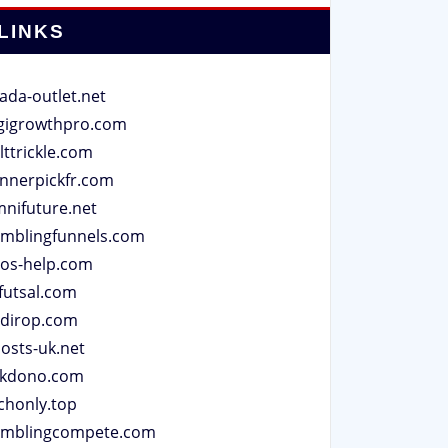
LINKS
ada-outlet.net
gigrowthpro.com
lttrickle.com
nnerpickfr.com
nifuture.net
mblingfunnels.com
os-help.com
futsal.com
dirop.com
osts-uk.net
skdono.com
chonly.top
amblingcompete.com