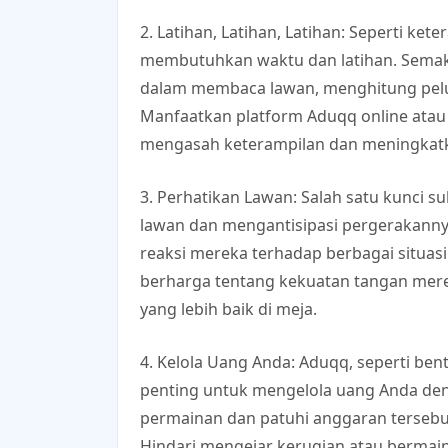
2. Latihan, Latihan, Latihan: Seperti k
membutuhkan waktu dan latihan. Semak
dalam membaca lawan, menghitung pelu
Manfaatkan platform Aduqq online atau
mengasah keterampilan dan meningkat
3. Perhatikan Lawan: Salah satu kunc
lawan dan mengantisipasi pergerakannya
reaksi mereka terhadap berbagai situas
berharga tentang kekuatan tangan me
yang lebih baik di meja.
4. Kelola Uang Anda: Aduqq, seperti bent
penting untuk mengelola uang Anda deng
permainan dan patuhi anggaran tersebut
Hindari mengejar kerugian atau berma