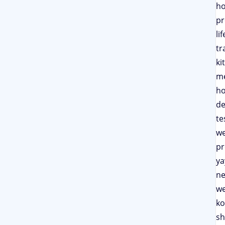
ho
pr
li
tr
ki
me
ho
de
te
we
p
ya
ne
we
ko
sh