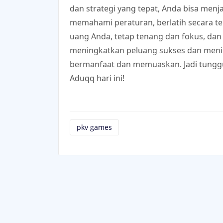
dan strategi yang tepat, Anda bisa men
memahami peraturan, berlatih secara t
uang Anda, tetap tenang dan fokus, dan 
meningkatkan peluang sukses dan men
bermanfaat dan memuaskan. Jadi tunggu
Aduqq hari ini!
pkv games