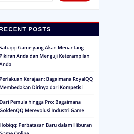
RECENT POSTS
Satuqq: Game yang Akan Menantang
Pikiran Anda dan Menguji Keterampilan
Anda
Perlakuan Kerajaan: Bagaimana RoyalQQ
Membedakan Dirinya dari Kompetisi
Dari Pemula hingga Pro: Bagaimana
GoldenQQ Merevolusi Industri Game
Hobiqq: Perbatasan Baru dalam Hiburan
Game Online