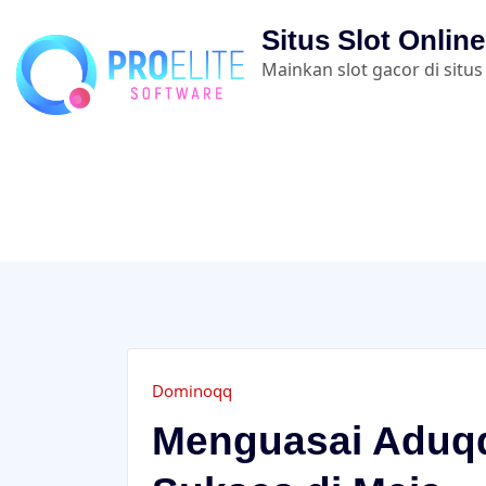
Skip
Situs Slot Onlin
to
Mainkan slot gacor di situ
content
Dominoqq
Menguasai Aduqq: