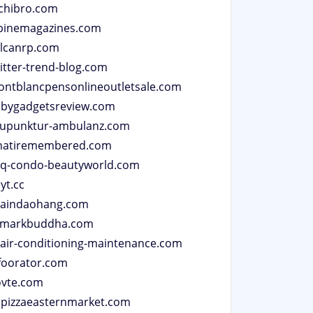
chibro.com
pinemagazines.com
lcanrp.com
itter-trend-blog.com
ntblancpensonlineoutletsale.com
bygadgetsreview.com
upunktur-ambulanz.com
hatiremembered.com
nq-condo-beautyworld.com
yt.cc
haindaohang.com
rmarkbuddha.com
-air-conditioning-maintenance.com
foorator.com
vte.com
pizzaeasternmarket.com