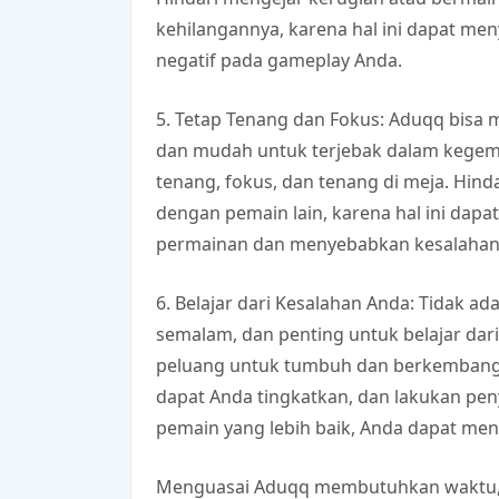
kehilangannya, karena hal ini dapat 
negatif pada gameplay Anda.
5. Tetap Tenang dan Fokus: Aduqq bisa 
dan mudah untuk terjebak dalam kegemb
tenang, fokus, dan tenang di meja. Hi
dengan pemain lain, karena hal ini dap
permainan dan menyebabkan kesalahan
6. Belajar dari Kesalahan Anda: Tidak a
semalam, dan penting untuk belajar da
peluang untuk tumbuh dan berkembang. A
dapat Anda tingkatkan, dan lakukan pe
pemain yang lebih baik, Anda dapat men
Menguasai Aduqq membutuhkan waktu, de