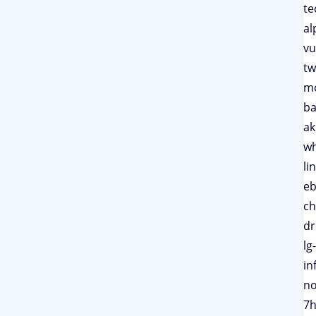
te
al
vu
tw
mo
ba
ak
w
li
eb
c
d
lg
in
no
7h