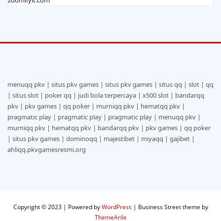
menuqq pkv
|
situs pkv games
|
situs pkv games
|
situs qq
|
slot
|
qq
|
situs slot
|
poker qq
|
judi bola terpercaya
|
x500 slot
|
bandarqq
pkv
|
pkv games
|
qq poker
|
murniqq pkv
|
hematqq pkv
|
pragmatic play
|
pragmatic play
|
pragmatic play
|
menuqq pkv
|
murniqq pkv
|
hematqq pkv
|
bandarqq pkv
|
pkv games
|
qq poker
|
situs pkv games
|
dominoqq
|
majestibet
|
miyaqq
|
gajibet
|
ahliqq.pkvgamesresmi.org
Copyright © 2023 | Powered by
WordPress
|
Business Street theme by
ThemeArile