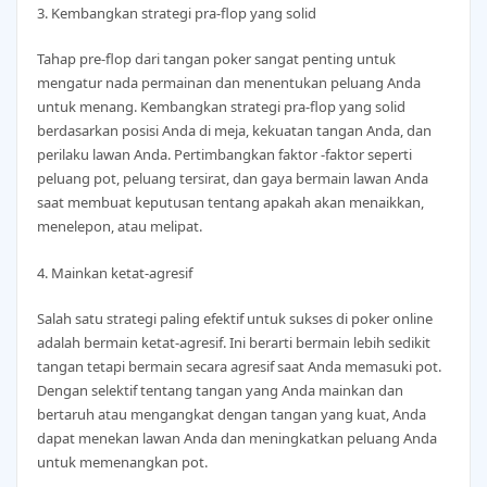
3. Kembangkan strategi pra-flop yang solid
Tahap pre-flop dari tangan poker sangat penting untuk
mengatur nada permainan dan menentukan peluang Anda
untuk menang. Kembangkan strategi pra-flop yang solid
berdasarkan posisi Anda di meja, kekuatan tangan Anda, dan
perilaku lawan Anda. Pertimbangkan faktor -faktor seperti
peluang pot, peluang tersirat, dan gaya bermain lawan Anda
saat membuat keputusan tentang apakah akan menaikkan,
menelepon, atau melipat.
4. Mainkan ketat-agresif
Salah satu strategi paling efektif untuk sukses di poker online
adalah bermain ketat-agresif. Ini berarti bermain lebih sedikit
tangan tetapi bermain secara agresif saat Anda memasuki pot.
Dengan selektif tentang tangan yang Anda mainkan dan
bertaruh atau mengangkat dengan tangan yang kuat, Anda
dapat menekan lawan Anda dan meningkatkan peluang Anda
untuk memenangkan pot.