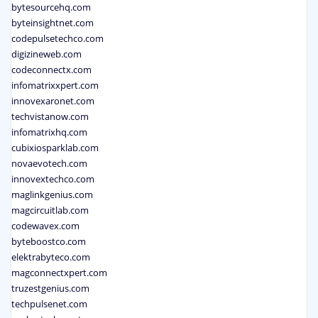
bytesourcehq.com
byteinsightnet.com
codepulsetechco.com
digizineweb.com
codeconnectx.com
infomatrixxpert.com
innovexaronet.com
techvistanow.com
infomatrixhq.com
cubixiosparklab.com
novaevotech.com
innovextechco.com
maglinkgenius.com
magcircuitlab.com
codewavex.com
byteboostco.com
elektrabyteco.com
magconnectxpert.com
truzestgenius.com
techpulsenet.com