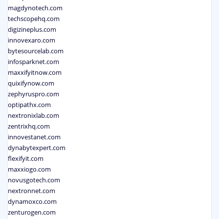
magdynotech.com
techscopehq.com
digizineplus.com
innovexaro.com
bytesourcelab.com
infosparknet.com
maxxifyitnow.com
quixifynow.com
zephyruspro.com
optipathx.com
nextronixlab.com
zentrixhq.com
innovestanet.com
dynabytexpert.com
flexifyit.com
maxxiogo.com
novusgotech.com
nextronnet.com
dynamoxco.com
zenturogen.com