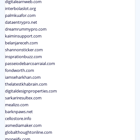
digitalearnweb.com
interbolaslot.org
palmkuafor.com
dataentrypro.net
dreamrummypro.com
kaiminsupport.com
belanjareceh.com
shannonsticker.com
insprationbuzz.com
passeiodebarcoarraial.com
fondworth.com
iamseharkhan.com
thelatestkhabrain.com
digitaldesignproperties.com
sarkariresultex.com
mealizo.com
barknpaws.net
cellostore.info
asmediamaker.com
globalthoughtonline.com
moneiify.com