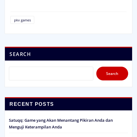
pkv games
SEARCH
Search
RECENT POSTS
Satuqq: Game yang Akan Menantang Pikiran Anda dan
Menguji Keterampilan Anda