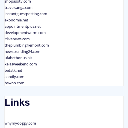
shopasotv.com
travelsanga.com
instantguestposting.com
ekonomie.net
appointmentplus.net
developmentworm.com
itlivenews.com
theplumbingfremont.com
newstrending24.com
ufabetbonus.biz
kelasweekend.com
betatk.net
aandly.com
bswoo.com
Links
whymydoggy.com