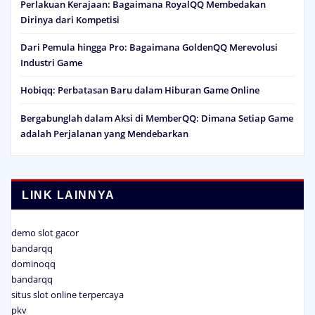
Perlakuan Kerajaan: Bagaimana RoyalQQ Membedakan
Dirinya dari Kompetisi
Dari Pemula hingga Pro: Bagaimana GoldenQQ Merevolusi
Industri Game
Hobiqq: Perbatasan Baru dalam Hiburan Game Online
Bergabunglah dalam Aksi di MemberQQ: Dimana Setiap Game
adalah Perjalanan yang Mendebarkan
LINK LAINNYA
demo slot gacor
bandarqq
dominoqq
bandarqq
situs slot online terpercaya
pkv