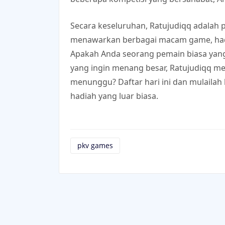
Secara keseluruhan, Ratujudiqq adalah 
menawarkan berbagai macam game, hadi
Apakah Anda seorang pemain biasa yan
yang ingin menang besar, Ratujudiqq me
menunggu? Daftar hari ini dan mulailah
hadiah yang luar biasa.
pkv games