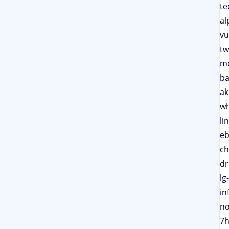
te
al
vu
tw
mo
ba
ak
w
li
eb
c
d
lg
in
no
7h