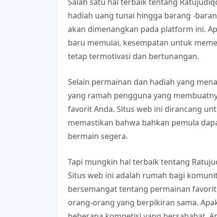
Salah satu hal terbaik tentang Ratujudiq
hadiah uang tunai hingga barang -bara
akan dimenangkan pada platform ini. 
baru memulai, kesempatan untuk meme
tetap termotivasi dan bertunangan.
Selain permainan dan hadiah yang mena
yang ramah pengguna yang membuatny
favorit Anda. Situs web ini dirancang u
memastikan bahwa bahkan pemula dapat
bermain segera.
Tapi mungkin hal terbaik tentang Ratuj
Situs web ini adalah rumah bagi komuni
bersemangat tentang permainan favorit
orang-orang yang berpikiran sama. Apaka
beberapa kompetisi yang bersahabat, 