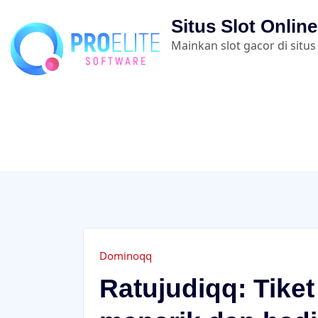
Skip
Situs Slot Onlin
to
Mainkan slot gacor di situ
content
Dominoqq
Ratujudiqq: Tike