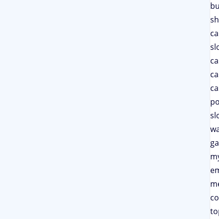
bu
sh
ca
sl
ca
ca
ca
po
sl
w
ga
my
e
me
c
t