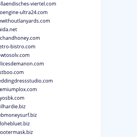
llaendisches-viertel.com
oengine-ultra24.com
fewithoutlanyards.com
aida.net
tchandhoney.com
tro-bistro.com
wtosolv.com
licesdemanon.com
stboo.com
ddingdressstudio.com
remiumplox.com
yosbk.com
ilhardie.biz
bmoneysurf.biz
lohebluet.biz
ootermask.biz