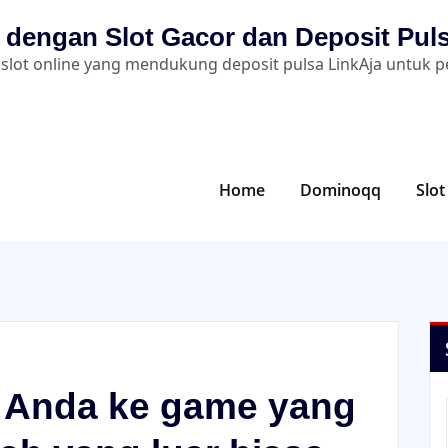
e dengan Slot Gacor dan Deposit Pul
s slot online yang mendukung deposit pulsa LinkAja untuk 
Home
Dominoqq
Slot
t Anda ke game yang