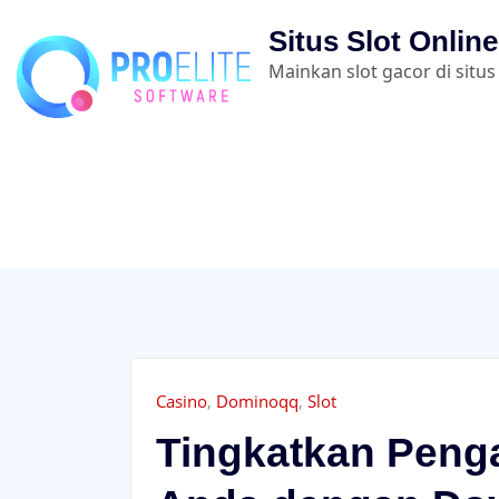
Skip
Situs Slot Onlin
to
Mainkan slot gacor di situ
content
Casino
,
Dominoqq
,
Slot
Tingkatkan Peng