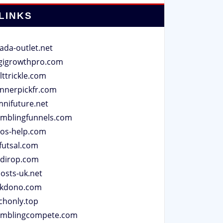
LINKS
ada-outlet.net
gigrowthpro.com
lttrickle.com
nnerpickfr.com
nifuture.net
mblingfunnels.com
os-help.com
futsal.com
dirop.com
osts-uk.net
skdono.com
chonly.top
amblingcompete.com