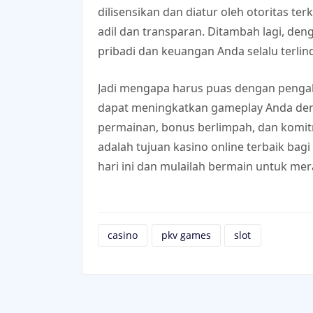
dilisensikan dan diatur oleh otoritas
adil dan transparan. Ditambah lagi, deng
pribadi dan keuangan Anda selalu terlin
Jadi mengapa harus puas dengan penga
dapat meningkatkan gameplay Anda de
permainan, bonus berlimpah, dan kom
adalah tujuan kasino online terbaik bagi
hari ini dan mulailah bermain untuk me
casino
pkv games
slot