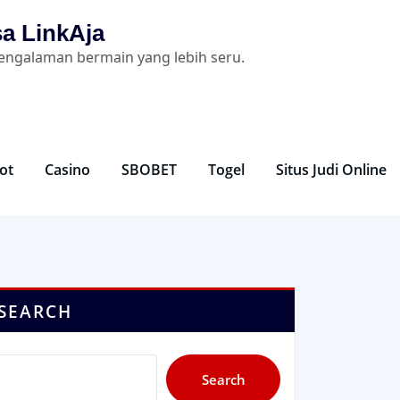
sa LinkAja
pengalaman bermain yang lebih seru.
lot
Casino
SBOBET
Togel
Situs Judi Online
SEARCH
Search