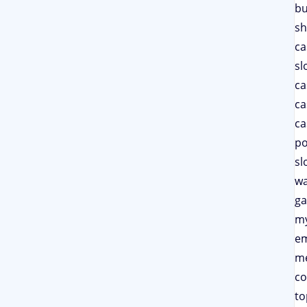
bu
sh
ca
sl
ca
ca
ca
po
sl
w
ga
my
e
me
c
t