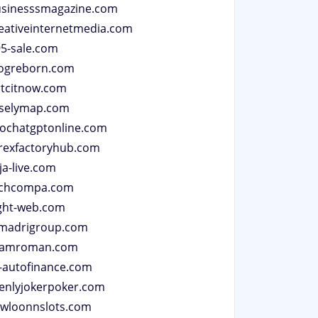
sinesssmagazine.com
eativeinternetmedia.com
5-sale.com
ogreborn.com
rtcitnow.com
selymap.com
ochatgptonline.com
rexfactoryhub.com
ja-live.com
echcompa.com
ght-web.com
madrigroup.com
slamroman.com
-autofinance.com
ienlyjokerpoker.com
wloonnslots.com