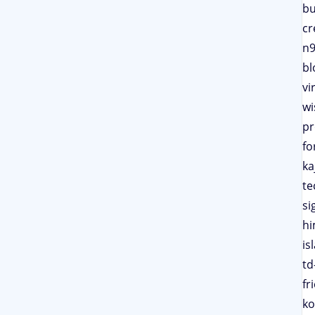
bu
cr
n9
bl
vi
wi
pr
fo
ka
t
si
hi
i
td
fr
ko