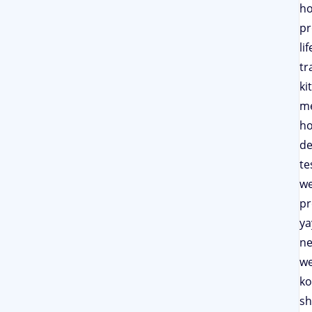
ho
pr
li
tr
ki
me
ho
de
te
we
p
ya
ne
we
ko
sh