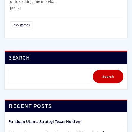
untuk karir game mereka.
[ad_2]
pkv games
SEARCH
Search
RECENT POSTS
Panduan Utama Strategi Texas Hold’em