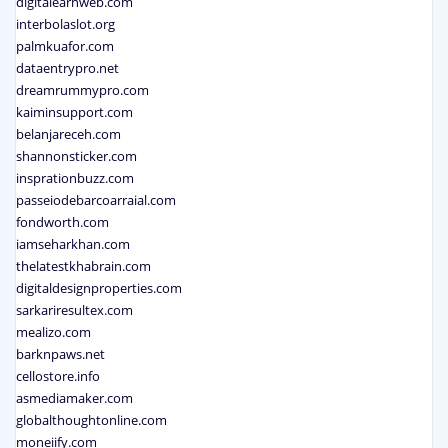
digitalearnweb.com
interbolaslot.org
palmkuafor.com
dataentrypro.net
dreamrummypro.com
kaiminsupport.com
belanjareceh.com
shannonsticker.com
insprationbuzz.com
passeiodebarcoarraial.com
fondworth.com
iamseharkhan.com
thelatestkhabrain.com
digitaldesignproperties.com
sarkariresultex.com
mealizo.com
barknpaws.net
cellostore.info
asmediamaker.com
globalthoughtonline.com
moneiify.com