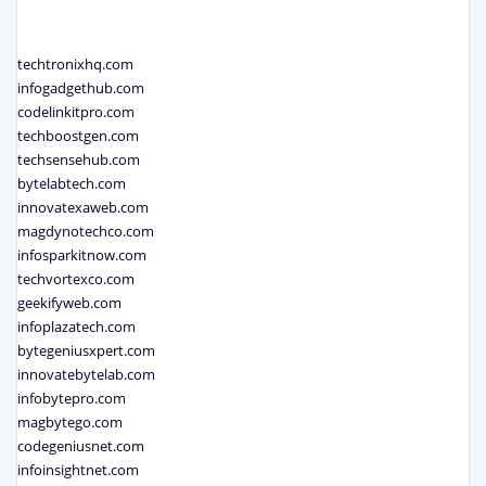
techtronixhq.com
infogadgethub.com
codelinkitpro.com
techboostgen.com
techsensehub.com
bytelabtech.com
innovatexaweb.com
magdynotechco.com
infosparkitnow.com
techvortexco.com
geekifyweb.com
infoplazatech.com
bytegeniusxpert.com
innovatebytelab.com
infobytepro.com
magbytego.com
codegeniusnet.com
infoinsightnet.com