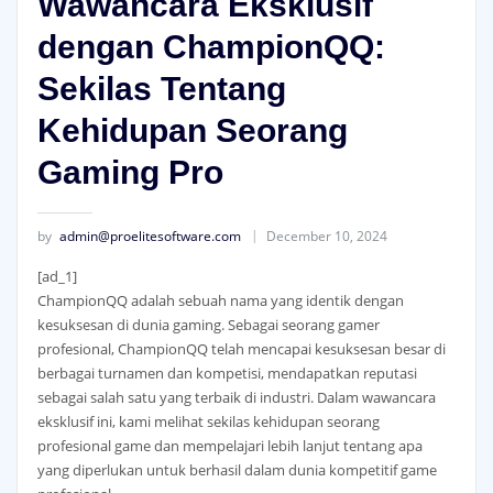
Wawancara Eksklusif
dengan ChampionQQ:
Sekilas Tentang
Kehidupan Seorang
Gaming Pro
by
admin@proelitesoftware.com
December 10, 2024
[ad_1]
ChampionQQ adalah sebuah nama yang identik dengan
kesuksesan di dunia gaming. Sebagai seorang gamer
profesional, ChampionQQ telah mencapai kesuksesan besar di
berbagai turnamen dan kompetisi, mendapatkan reputasi
sebagai salah satu yang terbaik di industri. Dalam wawancara
eksklusif ini, kami melihat sekilas kehidupan seorang
profesional game dan mempelajari lebih lanjut tentang apa
yang diperlukan untuk berhasil dalam dunia kompetitif game