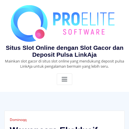
Skip
to
content
Situs Slot Online dengan Slot Gacor dan
Deposit Pulsa LinkAja
Mainkan slot gacor di situs slot online yang mendukung deposit pulsa
LinkAja untuk pengalaman bermain yang lebih seru.
Dominoqq