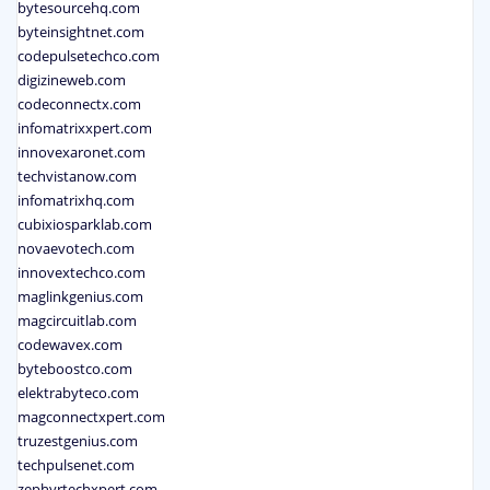
bytesourcehq.com
byteinsightnet.com
codepulsetechco.com
digizineweb.com
codeconnectx.com
infomatrixxpert.com
innovexaronet.com
techvistanow.com
infomatrixhq.com
cubixiosparklab.com
novaevotech.com
innovextechco.com
maglinkgenius.com
magcircuitlab.com
codewavex.com
byteboostco.com
elektrabyteco.com
magconnectxpert.com
truzestgenius.com
techpulsenet.com
zephyrtechxpert.com