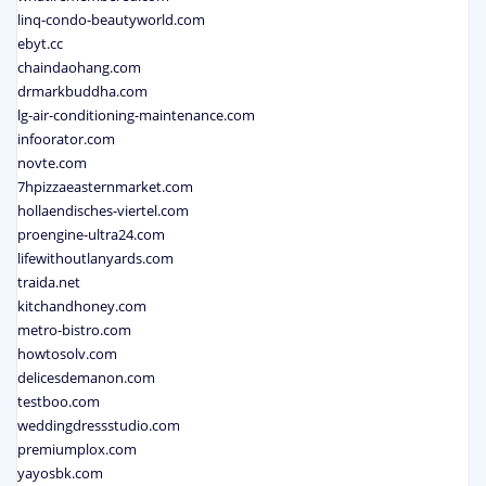
linq-condo-beautyworld.com
ebyt.cc
chaindaohang.com
drmarkbuddha.com
lg-air-conditioning-maintenance.com
infoorator.com
novte.com
7hpizzaeasternmarket.com
hollaendisches-viertel.com
proengine-ultra24.com
lifewithoutlanyards.com
traida.net
kitchandhoney.com
metro-bistro.com
howtosolv.com
delicesdemanon.com
testboo.com
weddingdressstudio.com
premiumplox.com
yayosbk.com