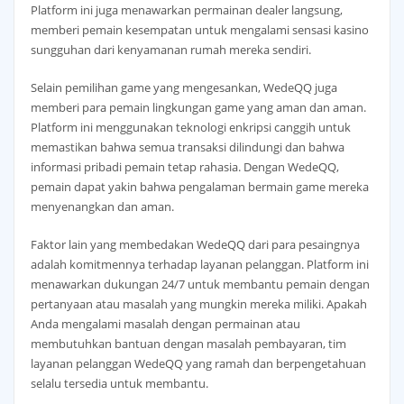
Platform ini juga menawarkan permainan dealer langsung,
memberi pemain kesempatan untuk mengalami sensasi kasino
sungguhan dari kenyamanan rumah mereka sendiri.
Selain pemilihan game yang mengesankan, WedeQQ juga
memberi para pemain lingkungan game yang aman dan aman.
Platform ini menggunakan teknologi enkripsi canggih untuk
memastikan bahwa semua transaksi dilindungi dan bahwa
informasi pribadi pemain tetap rahasia. Dengan WedeQQ,
pemain dapat yakin bahwa pengalaman bermain game mereka
menyenangkan dan aman.
Faktor lain yang membedakan WedeQQ dari para pesaingnya
adalah komitmennya terhadap layanan pelanggan. Platform ini
menawarkan dukungan 24/7 untuk membantu pemain dengan
pertanyaan atau masalah yang mungkin mereka miliki. Apakah
Anda mengalami masalah dengan permainan atau
membutuhkan bantuan dengan masalah pembayaran, tim
layanan pelanggan WedeQQ yang ramah dan berpengetahuan
selalu tersedia untuk membantu.