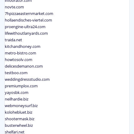
infoorator.com
novte.com
7hpizzaeasternmarket.com
hollaendisches-viertel.com
proengine-ultra24.com
lifewithoutlanyards.com
traida.net
kitchandhoney.com
metro-bistro.com
howtosolv.com
delicesdemanon.com
testboo.com
weddingdressstudio.com
premiumplox.com
yayosbk.com
neilhardie.biz
webmoneysurf.biz
kolohebluet.biz
shootermask.biz
busterwheel.biz
shelfari.net