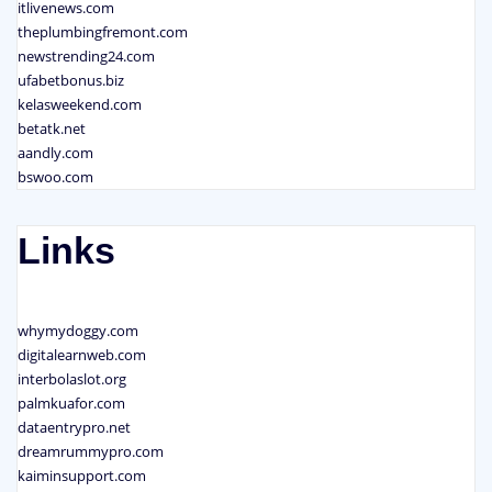
itlivenews.com
theplumbingfremont.com
newstrending24.com
ufabetbonus.biz
kelasweekend.com
betatk.net
aandly.com
bswoo.com
Links
whymydoggy.com
digitalearnweb.com
interbolaslot.org
palmkuafor.com
dataentrypro.net
dreamrummypro.com
kaiminsupport.com