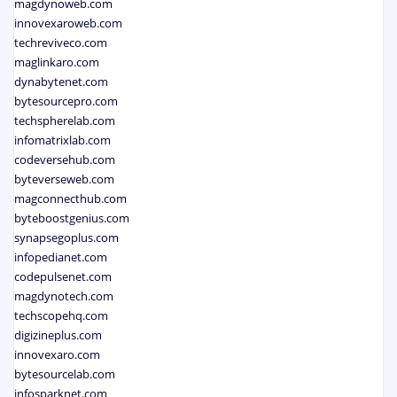
magdynoweb.com
innovexaroweb.com
techreviveco.com
maglinkaro.com
dynabytenet.com
bytesourcepro.com
techspherelab.com
infomatrixlab.com
codeversehub.com
byteverseweb.com
magconnecthub.com
byteboostgenius.com
synapsegoplus.com
infopedianet.com
codepulsenet.com
magdynotech.com
techscopehq.com
digizineplus.com
innovexaro.com
bytesourcelab.com
infosparknet.com