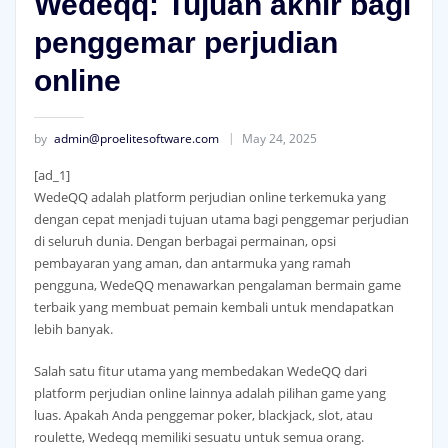
Wedeqq: Tujuan akhir bagi
penggemar perjudian
online
by
admin@proelitesoftware.com
May 24, 2025
[ad_1]
WedeQQ adalah platform perjudian online terkemuka yang
dengan cepat menjadi tujuan utama bagi penggemar perjudian
di seluruh dunia. Dengan berbagai permainan, opsi
pembayaran yang aman, dan antarmuka yang ramah
pengguna, WedeQQ menawarkan pengalaman bermain game
terbaik yang membuat pemain kembali untuk mendapatkan
lebih banyak.
Salah satu fitur utama yang membedakan WedeQQ dari
platform perjudian online lainnya adalah pilihan game yang
luas. Apakah Anda penggemar poker, blackjack, slot, atau
roulette, Wedeqq memiliki sesuatu untuk semua orang.