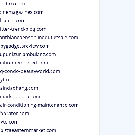
chibro.com
pinemagazines.com
lcanrp.com
itter-trend-blog.com
ntblancpensonlineoutletsale.com
bygadgetsreview.com
upunktur-ambulanz.com
hatiremembered.com
nq-condo-beautyworld.com
yt.cc
haindaohang.com
rmarkbuddha.com
-air-conditioning-maintenance.com
foorator.com
vte.com
pizzaeasternmarket.com