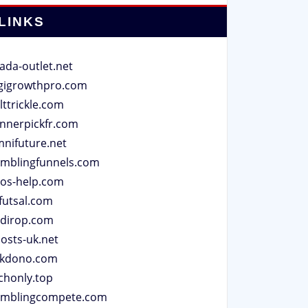
LINKS
ada-outlet.net
gigrowthpro.com
lttrickle.com
nnerpickfr.com
nifuture.net
mblingfunnels.com
os-help.com
futsal.com
dirop.com
osts-uk.net
skdono.com
chonly.top
amblingcompete.com