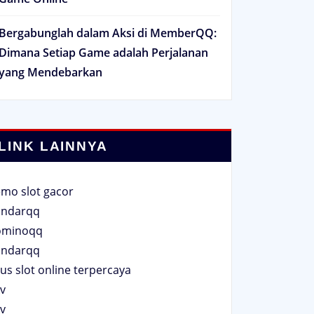
Bergabunglah dalam Aksi di MemberQQ:
Dimana Setiap Game adalah Perjalanan
yang Mendebarkan
LINK LAINNYA
mo slot gacor
andarqq
ominoqq
andarqq
tus slot online terpercaya
v
v