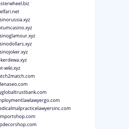
sterwheel.biz
elfari.net
sinorussia.xyz
otumcasino.xyz
sinoglamour.xyz
sinodollars.xyz
sinojoker.xyz
kerdewa.xyz
ot-wiki.xyz
atch2match.com
lenaseo.com
globaltrustbank.com
mploymentlawlawyergo.com
dicalmalpracticelawyersinc.com
omportshop.com
opdecorshop.com